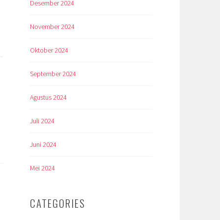
Desember 2024
November 2024
Oktober 2024
September 2024
Agustus 2024
Juli 2024
Juni 2024
Mei 2024
CATEGORIES