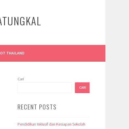
LATUNGKAL
LOT THAILAND
Cari
CARI
RECENT POSTS
Pendidikan Inklusif dan Kesiapan Sekolah