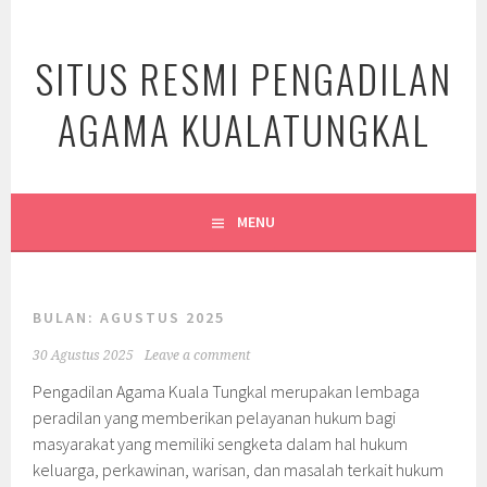
Skip
to
SITUS RESMI PENGADILAN
content
AGAMA KUALATUNGKAL
MENU
BULAN:
AGUSTUS 2025
30 Agustus 2025
Leave a comment
Pengadilan Agama Kuala Tungkal merupakan lembaga
peradilan yang memberikan pelayanan hukum bagi
masyarakat yang memiliki sengketa dalam hal hukum
keluarga, perkawinan, warisan, dan masalah terkait hukum