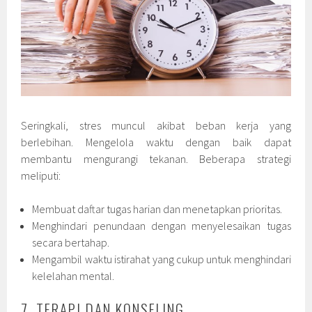
Seringkali, stres muncul akibat beban kerja yang
berlebihan. Mengelola waktu dengan baik dapat
membantu mengurangi tekanan. Beberapa strategi
meliputi:
Membuat daftar tugas harian dan menetapkan prioritas.
Menghindari penundaan dengan menyelesaikan tugas
secara bertahap.
Mengambil waktu istirahat yang cukup untuk menghindari
kelelahan mental.
7. TERAPI DAN KONSELING