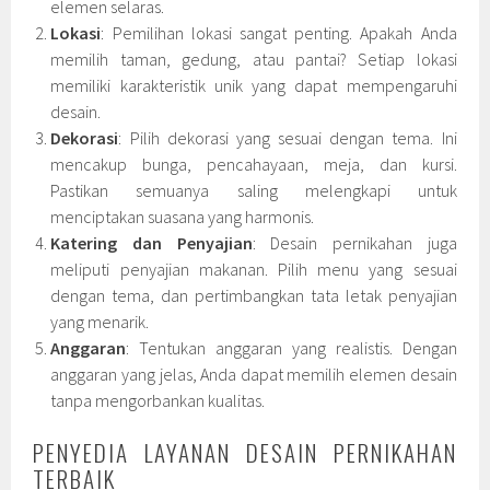
elemen selaras.
Lokasi
: Pemilihan lokasi sangat penting. Apakah Anda
memilih taman, gedung, atau pantai? Setiap lokasi
memiliki karakteristik unik yang dapat mempengaruhi
desain.
Dekorasi
: Pilih dekorasi yang sesuai dengan tema. Ini
mencakup bunga, pencahayaan, meja, dan kursi.
Pastikan semuanya saling melengkapi untuk
menciptakan suasana yang harmonis.
Katering dan Penyajian
: Desain pernikahan juga
meliputi penyajian makanan. Pilih menu yang sesuai
dengan tema, dan pertimbangkan tata letak penyajian
yang menarik.
Anggaran
: Tentukan anggaran yang realistis. Dengan
anggaran yang jelas, Anda dapat memilih elemen desain
tanpa mengorbankan kualitas.
PENYEDIA LAYANAN DESAIN PERNIKAHAN
TERBAIK