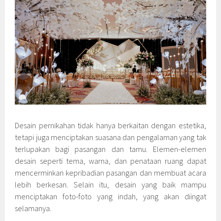
Desain pernikahan tidak hanya berkaitan dengan estetika,
tetapi juga menciptakan suasana dan pengalaman yang tak
terlupakan bagi pasangan dan tamu. Elemen-elemen
desain seperti tema, warna, dan penataan ruang dapat
mencerminkan kepribadian pasangan dan membuat acara
lebih berkesan. Selain itu, desain yang baik mampu
menciptakan foto-foto yang indah, yang akan diingat
selamanya.