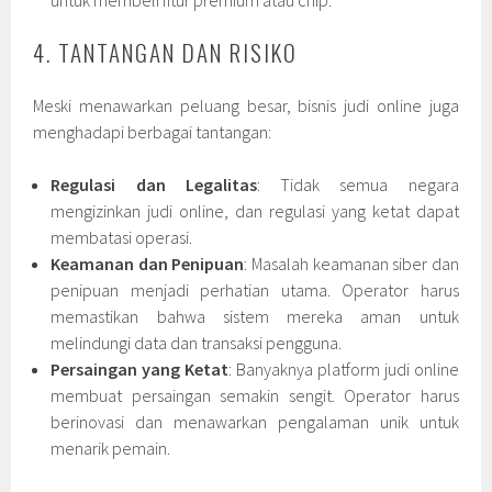
4. TANTANGAN DAN RISIKO
Meski menawarkan peluang besar, bisnis judi online juga
menghadapi berbagai tantangan:
Regulasi dan Legalitas
: Tidak semua negara
mengizinkan judi online, dan regulasi yang ketat dapat
membatasi operasi.
Keamanan dan Penipuan
: Masalah keamanan siber dan
penipuan menjadi perhatian utama. Operator harus
memastikan bahwa sistem mereka aman untuk
melindungi data dan transaksi pengguna.
Persaingan yang Ketat
: Banyaknya platform judi online
membuat persaingan semakin sengit. Operator harus
berinovasi dan menawarkan pengalaman unik untuk
menarik pemain.