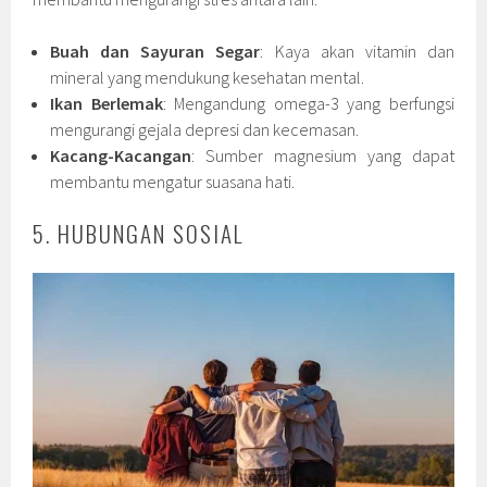
Buah dan Sayuran Segar
: Kaya akan vitamin dan
mineral yang mendukung kesehatan mental.
Ikan Berlemak
: Mengandung omega-3 yang berfungsi
mengurangi gejala depresi dan kecemasan.
Kacang-Kacangan
: Sumber magnesium yang dapat
membantu mengatur suasana hati.
5. HUBUNGAN SOSIAL