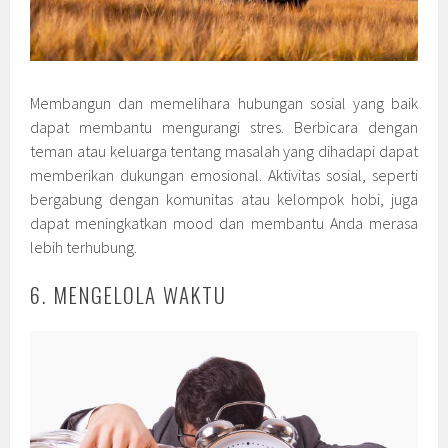
Membangun dan memelihara hubungan sosial yang baik
dapat membantu mengurangi stres. Berbicara dengan
teman atau keluarga tentang masalah yang dihadapi dapat
memberikan dukungan emosional. Aktivitas sosial, seperti
bergabung dengan komunitas atau kelompok hobi, juga
dapat meningkatkan mood dan membantu Anda merasa
lebih terhubung.
6. MENGELOLA WAKTU