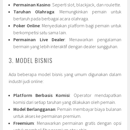
Permainan Kasino
: Seperti slot, blackjack, dan roulette.
Taruhan Olahraga
: Memungkinkan pemain untuk
bertaruh pada berbagai acara olahraga.
Poker Online
: Menyediakan platform bagi pemain untuk
berkompetisi satu sama lain.
Permainan Live Dealer
: Menawarkan pengalaman
bermain yang lebih interaktif dengan dealer sungguhan.
3. MODEL BISNIS
Ada beberapa model bisnis yang umum digunakan dalam
industri judi online:
Platform Berbasis Komisi
: Operator mendapatkan
komisi dari setiap taruhan yang dilakukan oleh pemain.
Model Berlangganan
: Pemain membayar biaya bulanan
untuk akses ke permainan premium.
Freemium
: Menawarkan permainan gratis dengan opsi
untuk membeli fitur premium atau chip.