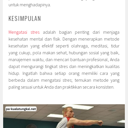
untuk menghadapinya.
KESIMPULAN
Mengatasi stres
adalah bagian penting dari menjaga
kesehatan mental dan fisik. Dengan menerapkan metode
kesehatan yang efektif seperti olahraga, meditasi, tidur
yang cukup, pola makan sehat, hubungan sosial yang baik,
manajemen waktu, dan mencari bantuan profesional, Anda
dapat mengurangi tingkat stres dan meningkatkan kualitas
hidup. Ingatlah bahwa setiap orang memiliki cara yang
berbeda dalam mengatasi stres; temukan metode yang
paling sesuai untuk Anda dan praktikkan secara konsisten.