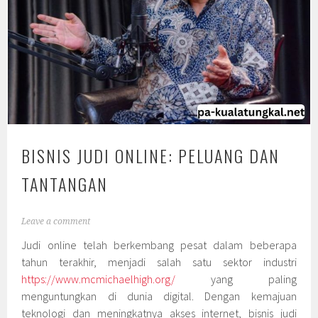
BISNIS JUDI ONLINE: PELUANG DAN
TANTANGAN
Leave a comment
Judi online telah berkembang pesat dalam beberapa
tahun terakhir, menjadi salah satu sektor industri
https://www.mcmichaelhigh.org/
yang paling
menguntungkan di dunia digital. Dengan kemajuan
teknologi dan meningkatnya akses internet, bisnis judi