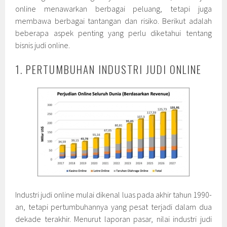
online menawarkan berbagai peluang, tetapi juga
membawa berbagai tantangan dan risiko. Berikut adalah
beberapa aspek penting yang perlu diketahui tentang
bisnis judi online.
1. PERTUMBUHAN INDUSTRI JUDI ONLINE
Industri judi online mulai dikenal luas pada akhir tahun 1990-
an, tetapi pertumbuhannya yang pesat terjadi dalam dua
dekade terakhir. Menurut laporan pasar, nilai industri judi