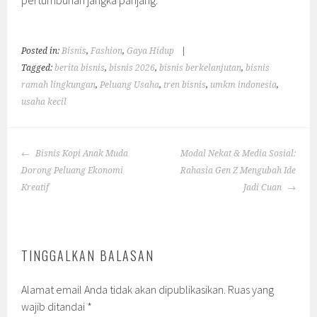
pertumbuhan jangka panjang.
Posted in:
Bisnis
,
Fashion
,
Gaya Hidup
|
Tagged:
berita bisnis
,
bisnis 2026
,
bisnis berkelanjutan
,
bisnis
ramah lingkungan
,
Peluang Usaha
,
tren bisnis
,
umkm indonesia
,
usaha kecil
POST
Bisnis Kopi Anak Muda
Modal Nekat & Media Sosial:
NAVIGATION
Dorong Peluang Ekonomi
Rahasia Gen Z Mengubah Ide
Kreatif
Jadi Cuan
TINGGALKAN BALASAN
Alamat email Anda tidak akan dipublikasikan.
Ruas yang
wajib ditandai
*