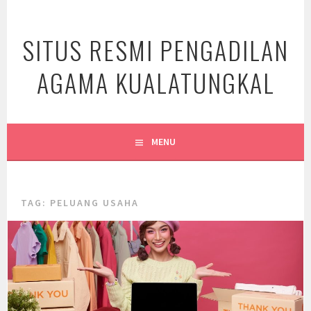
Skip
to
SITUS RESMI PENGADILAN
content
AGAMA KUALATUNGKAL
MENU
TAG:
PELUANG USAHA