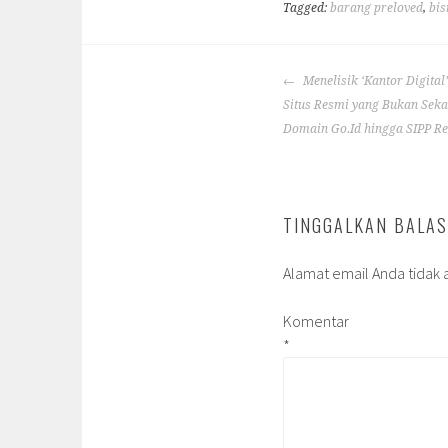
Tagged:
barang preloved
,
bis
POST
Menelisik ‘Kantor Digital
NAVIGATION
Situs Resmi yang Bukan Sek
Domain Go.Id hingga SIPP R
TINGGALKAN BALA
Alamat email Anda tidak a
Komentar
*