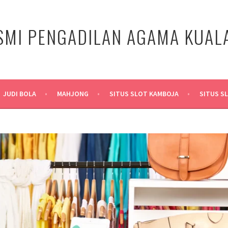
SMI PENGADILAN AGAMA KUA
JUDI BOLA
MAHJONG
SITUS SLOT KAMBOJA
SITUS S