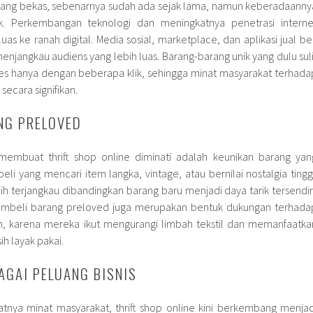
barang bekas, sebenarnya sudah ada sejak lama, namun keberadaanny
ik. Perkembangan teknologi dan meningkatnya penetrasi interne
s ke ranah digital. Media sosial, marketplace, dan aplikasi jual bel
jangkau audiens yang lebih luas. Barang-barang unik yang dulu suli
kses hanya dengan beberapa klik, sehingga minat masyarakat terhada
secara signifikan.
NG PRELOVED
 membuat thrift shop online diminati adalah keunikan barang yan
li yang mencari item langka, vintage, atau bernilai nostalgia tinggi
bih terjangkau dibandingkan barang baru menjadi daya tarik tersendiri
embeli barang preloved juga merupakan bentuk dukungan terhada
n, karena mereka ikut mengurangi limbah tekstil dan memanfaatka
h layak pakai.
AGAI PELUANG BISNIS
tnya minat masyarakat, thrift shop online kini berkembang menjad