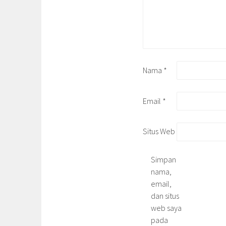
Nama
*
Email
*
Situs Web
Simpan
nama,
email,
dan situs
web saya
pada