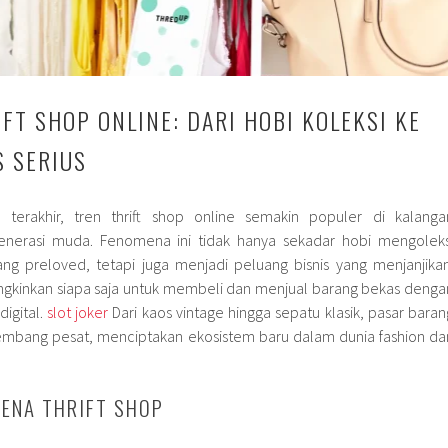
FT SHOP ONLINE: DARI HOBI KOLEKSI KE
S SERIUS
terakhir, tren thrift shop online semakin populer di kalanga
enerasi muda. Fenomena ini tidak hanya sekadar hobi mengoleks
ng preloved, tetapi juga menjadi peluang bisnis yang menjanjikan
ngkinkan siapa saja untuk membeli dan menjual barang bekas denga
igital.
slot joker
Dari kaos vintage hingga sepatu klasik, pasar baran
kembang pesat, menciptakan ekosistem baru dalam dunia fashion da
ENA THRIFT SHOP