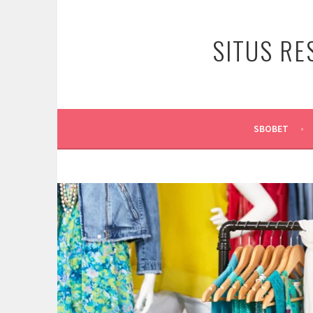
Skip
to
SITUS RE
content
SBOBET