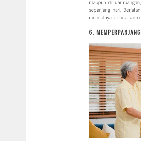
maupun di luar ruangan
sepanjang hari. Berjal
munculnya ide-ide baru da
6. MEMPERPANJAN