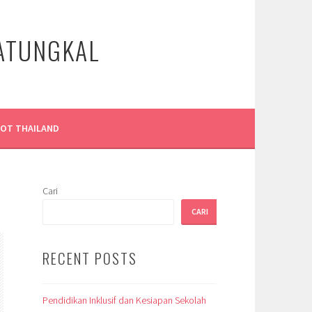
LATUNGKAL
LOT THAILAND
Cari
CARI
RECENT POSTS
Pendidikan Inklusif dan Kesiapan Sekolah