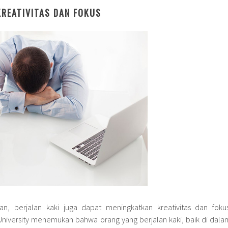
KREATIVITAS DAN FOKUS
an, berjalan kaki juga dapat meningkatkan kreativitas dan fokus
 University menemukan bahwa orang yang berjalan kaki, baik di dala