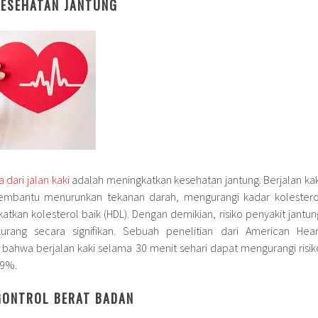
KESEHATAN JANTUNG
dari jalan kaki
adalah meningkatkan kesehatan jantung. Berjalan kak
embantu menurunkan tekanan darah, mengurangi kadar kolestero
katkan kolesterol baik (HDL). Dengan demikian, risiko penyakit jantun
rang secara signifikan. Sebuah penelitian dari American Hear
 bahwa berjalan kaki selama 30 menit sehari dapat mengurangi risik
19%.
GONTROL BERAT BADAN