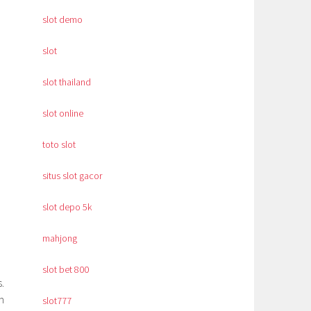
slot demo
slot
slot thailand
slot online
toto slot
situs slot gacor
slot depo 5k
mahjong
slot bet 800
.
m
slot777