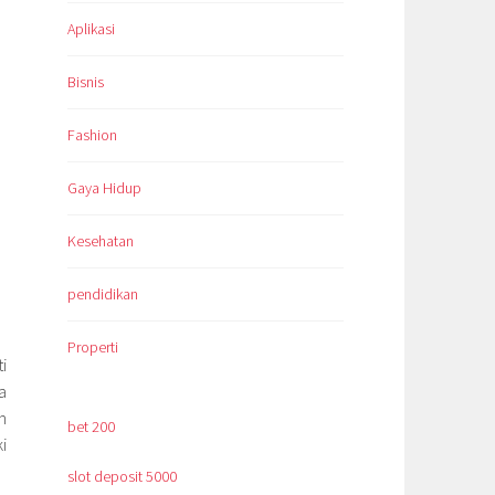
Aplikasi
Bisnis
Fashion
Gaya Hidup
Kesehatan
pendidikan
Properti
i
a
n
bet 200
i
slot deposit 5000