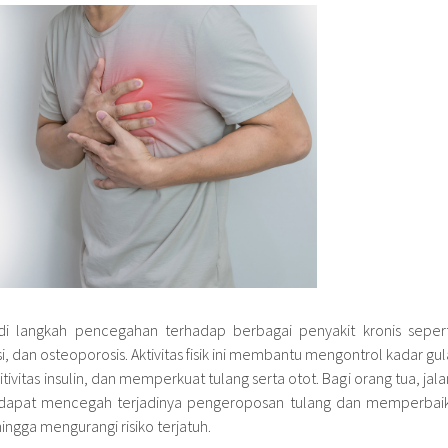
di langkah pencegahan terhadap berbagai penyakit kronis sepert
si, dan osteoporosis. Aktivitas fisik ini membantu mengontrol kadar gul
ivitas insulin, dan memperkuat tulang serta otot. Bagi orang tua, jala
ga dapat mencegah terjadinya pengeroposan tulang dan memperbaik
ngga mengurangi risiko terjatuh.