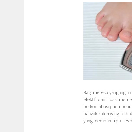
Bagi mereka yang ingin 
efektif dan tidak meme
berkontribusi pada penu
banyak kalori yang terbak
yang membantu proses pe