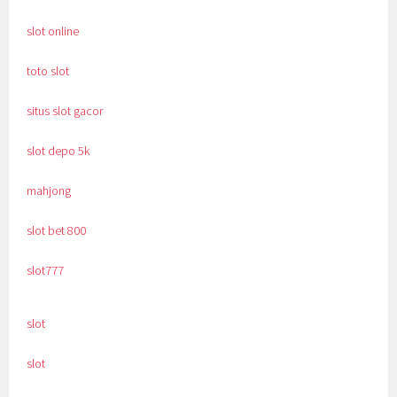
slot online
toto slot
situs slot gacor
slot depo 5k
mahjong
slot bet 800
slot777
slot
slot