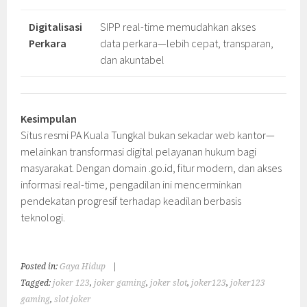
Digitalisasi
SIPP real-time memudahkan akses
Perkara
data perkara—lebih cepat, transparan,
dan akuntabel
Kesimpulan
Situs resmi PA Kuala Tungkal bukan sekadar web kantor—
melainkan transformasi digital pelayanan hukum bagi
masyarakat. Dengan domain .go.id, fitur modern, dan akses
informasi real-time, pengadilan ini mencerminkan
pendekatan progresif terhadap keadilan berbasis
teknologi.
Posted in:
Gaya Hidup
|
Tagged:
joker 123
,
joker gaming
,
joker slot
,
joker123
,
joker123
gaming
,
slot joker