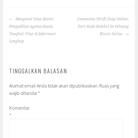
POST
Mengenal Situs Resmi
Fenomena Thrift Shop Online:
NAVIGATION
Pengadilan Agama Kuala
Dari Hobi Koleksi ke Peluang
Tungkal: Fitur & Informasi
Bisnis Serius
Lengkap
TINGGALKAN BALASAN
Alamat email Anda tidak akan dipublikasikan.
Ruas yang
wajib ditandai
*
Komentar
*