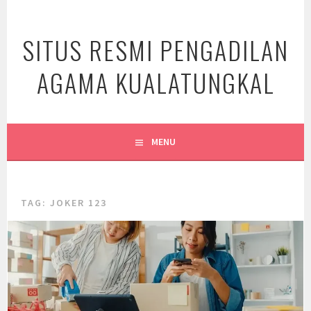
Skip
to
SITUS RESMI PENGADILAN
content
AGAMA KUALATUNGKAL
MENU
TAG:
JOKER 123