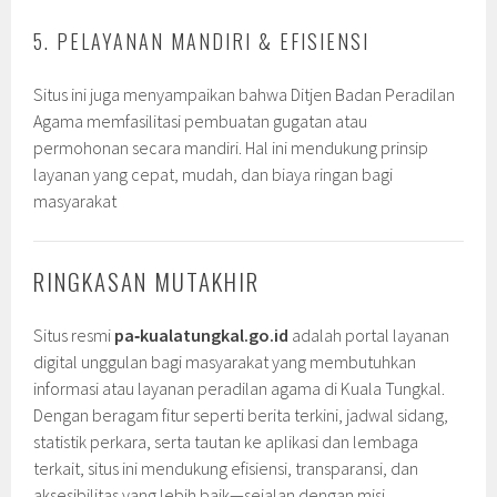
5. PELAYANAN MANDIRI & EFISIENSI
Situs ini juga menyampaikan bahwa Ditjen Badan Peradilan
Agama memfasilitasi pembuatan gugatan atau
permohonan secara mandiri. Hal ini mendukung prinsip
layanan yang cepat, mudah, dan biaya ringan bagi
masyarakat
RINGKASAN MUTAKHIR
Situs resmi
pa‑kualatungkal.go.id
adalah portal layanan
digital unggulan bagi masyarakat yang membutuhkan
informasi atau layanan peradilan agama di Kuala Tungkal.
Dengan beragam fitur seperti berita terkini, jadwal sidang,
statistik perkara, serta tautan ke aplikasi dan lembaga
terkait, situs ini mendukung efisiensi, transparansi, dan
aksesibilitas yang lebih baik—sejalan dengan misi