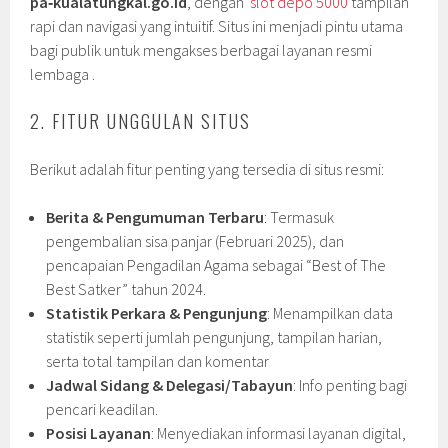
pa‑kualatungkal.go.id
, dengan
slot depo 5000
tampilan
rapi dan navigasi yang intuitif. Situs ini menjadi pintu utama
bagi publik untuk mengakses berbagai layanan resmi
lembaga .
2. FITUR UNGGULAN SITUS
Berikut adalah fitur penting yang tersedia di situs resmi:
Berita & Pengumuman Terbaru
: Termasuk
pengembalian sisa panjar (Februari 2025), dan
pencapaian Pengadilan Agama sebagai “Best of The
Best Satker” tahun 2024.
Statistik Perkara & Pengunjung
: Menampilkan data
statistik seperti jumlah pengunjung, tampilan harian,
serta total tampilan dan komentar
Jadwal Sidang & Delegasi/Tabayun
: Info penting bagi
pencari keadilan.
Posisi Layanan
: Menyediakan informasi layanan digital,