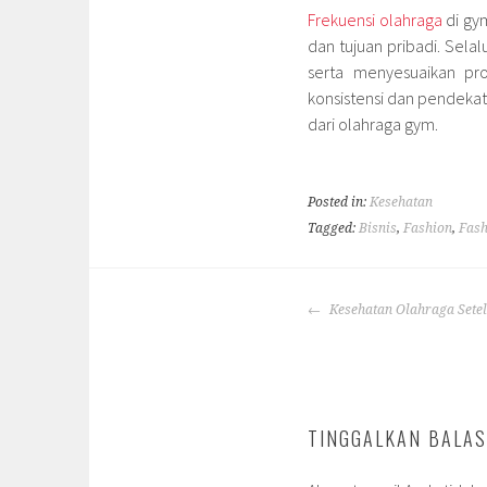
Frekuensi olahraga
di gy
dan tujuan pribadi. Sela
serta menyesuaikan p
konsistensi dan pendeka
dari olahraga gym.
Posted in:
Kesehatan
Tagged:
Bisnis
,
Fashion
,
Fash
POST
Kesehatan Olahraga Setel
NAVIGATION
TINGGALKAN BALA