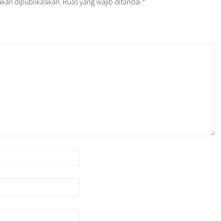
kan dipublikasikan.
Ruas yang wajib ditandai
*