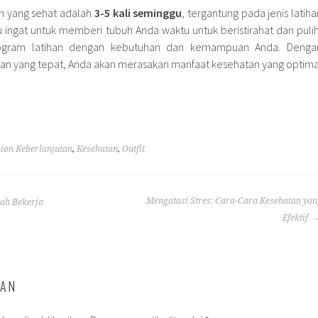
m yang sehat adalah
3-5 kali seminggu
, tergantung pada jenis latiha
lu ingat untuk memberi tubuh Anda waktu untuk beristirahat dan pulih
rogram latihan dengan kebutuhan dan kemampuan Anda. Denga
tan yang tepat, Anda akan merasakan manfaat kesehatan yang optima
ion Keberlanjutan
,
Kesehatan
,
Outfit
Mengatasi Stres: Cara-Cara Kesehatan yan
ah Bekerja
Efektif
SAN