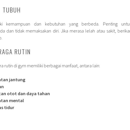
N TUBUH
liki kemampuan dan kebutuhan yang berbeda. Penting untu
 dan tidak memaksakan diri. Jika merasa lelah atau sakit, berika
p.
RAGA RUTIN
 rutin di gym memiliki berbagai manfaat, antara lain:
atan jantung
an
an otot dan daya tahan
atan mental
s tidur