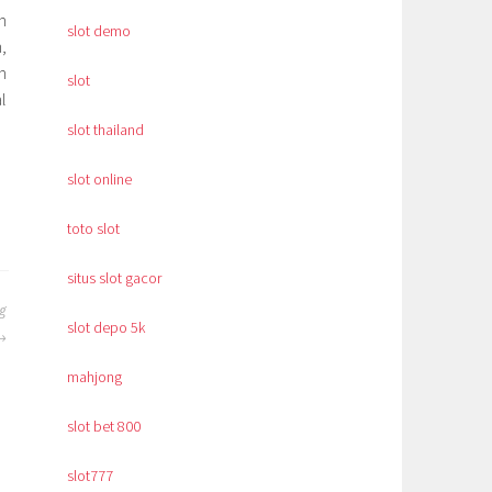
n
slot demo
,
n
slot
l
slot thailand
slot online
toto slot
situs slot gacor
g
slot depo 5k
mahjong
slot bet 800
slot777