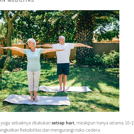
 yoga sebaiknya dilakukan
setiap hari
, meskipun hanya selama 10-1
ngkatkan fleksibilitas dan mengurangi risiko cedera.