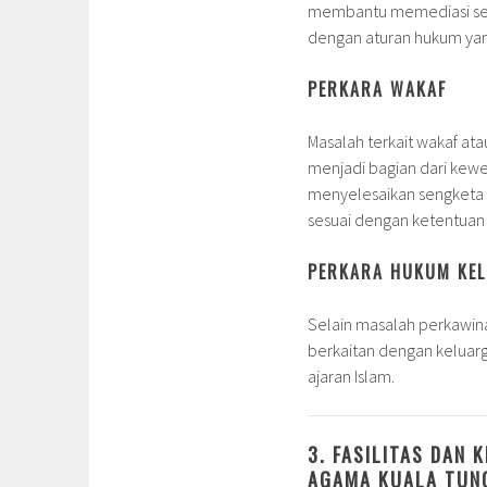
membantu memediasi seng
dengan aturan hukum yan
PERKARA WAKAF
Masalah terkait wakaf a
menjadi bagian dari kew
menyelesaikan sengketa 
sesuai dengan ketentuan 
PERKARA HUKUM KE
Selain masalah perkawin
berkaitan dengan keluarg
ajaran Islam.
3. FASILITAS DAN
AGAMA KUALA TUN