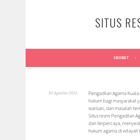
Skip
to
SITUS RE
content
SBOBET
Pengadilan Agama Kuala
30 Agustus 2025
hukum bagi masyarakat y
warisan, dan masalah ter
Situs resmi Pengadilan A
dan terpercaya, menyedi
hukum agama di wilayah 