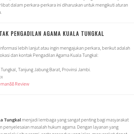
rlibat dalam perkara-perkara ini diharuskan untuk mengikuti aturan
.
NTAK PENGADILAN AGAMA KUALA TUNGKAL
formasi lebih lanjut atau ingin mengajukan perkara, berikut adalah
 lokasi dan kontak Pengadilan Agama Kuala Tungkal:
 Tungkal, Tanjung Jabung Barat, Provinsi Jambi.
xx
man88 Review
a Tungkal
menjadi lembaga yang sangat penting bagi masyarakat
 penyelesaian masalah hukum agama. Dengan layanan yang
 melalui situs resmi, serta prosedur yang jelas, masyarakat dapat