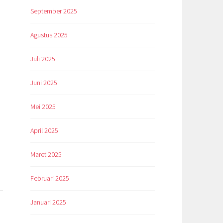
September 2025
Agustus 2025
Juli 2025
Juni 2025
Mei 2025
April 2025
Maret 2025
Februari 2025
Januari 2025