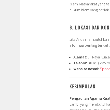
Islam. Masyarakat yang te
hukum Islam yang berlaku
6. LOKASI DAN KO
Jika Anda membutuhkan in
informasi penting terkait
Alamat:
Jl. Raya Kuala
Telepon:
(0381) xxxx x
Website Resmi:
Space
KESIMPULAN
Pengadilan Agama Kual
Jambi yang membutuhkan
transparan, mudah diakses