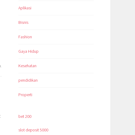
Aplikasi
Bisnis
Fashion
Gaya Hidup
.
Kesehatan
pendidikan
Properti
:
bet 200
slot deposit 5000