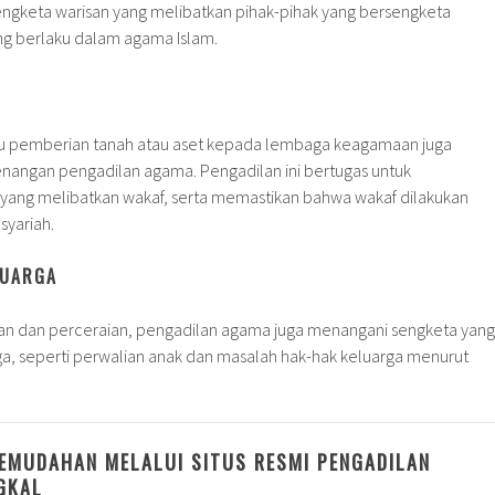
keta warisan yang melibatkan pihak-pihak yang bersengketa
g berlaku dalam agama Islam.
tau pemberian tanah atau aset kepada lembaga keagamaan juga
enangan pengadilan agama. Pengadilan ini bertugas untuk
yang melibatkan wakaf, serta memastikan bahwa wakaf dilakukan
syariah.
LUARGA
an dan perceraian, pengadilan agama juga menangani sengketa yang
a, seperti perwalian anak dan masalah hak-hak keluarga menurut
 KEMUDAHAN MELALUI SITUS RESMI PENGADILAN
GKAL