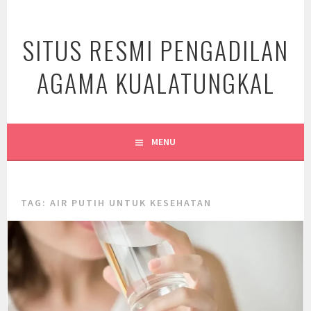
Skip
to
SITUS RESMI PENGADILAN
content
AGAMA KUALATUNGKAL
MENU
TAG:
AIR PUTIH UNTUK KESEHATAN