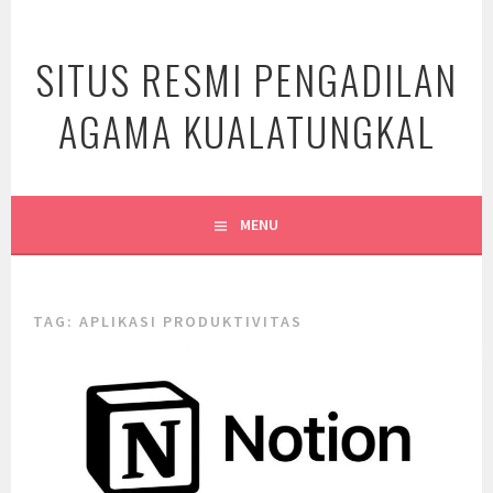
Skip
to
SITUS RESMI PENGADILAN
content
AGAMA KUALATUNGKAL
MENU
TAG:
APLIKASI PRODUKTIVITAS