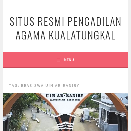
Skip
to
SITUS RESMI PENGADILAN
content
AGAMA KUALATUNGKAL
MENU
TAG:
BEASISWA UIN AR-RANIRY