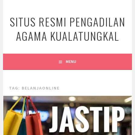
Skip
to
SITUS RESMI PENGADILAN
content
AGAMA KUALATUNGKAL
MENU
TAG:
BELANJAONLINE