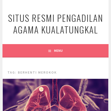
Skip
to
SITUS RESMI PENGADILAN
content
AGAMA KUALATUNGKAL
MENU
TAG:
BERHENTI MEROKOK