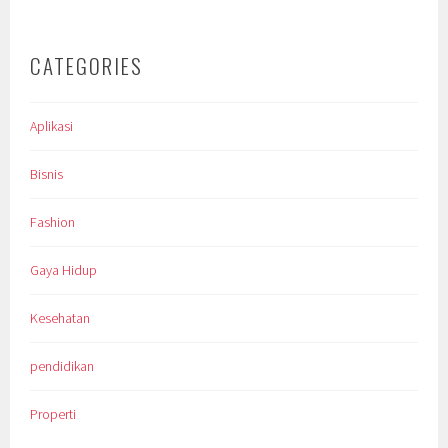
CATEGORIES
Aplikasi
Bisnis
Fashion
Gaya Hidup
Kesehatan
pendidikan
Properti