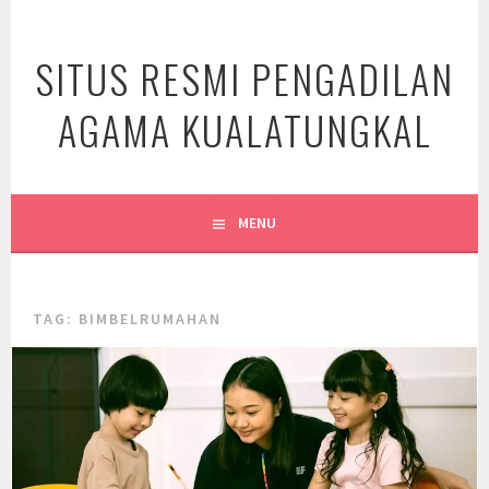
Skip
to
SITUS RESMI PENGADILAN
content
AGAMA KUALATUNGKAL
MENU
TAG:
BIMBELRUMAHAN