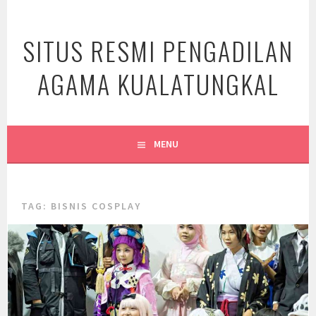
Skip
to
SITUS RESMI PENGADILAN
content
AGAMA KUALATUNGKAL
MENU
TAG:
BISNIS COSPLAY