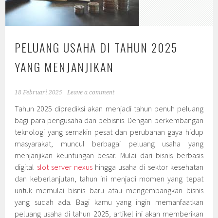
PELUANG USAHA DI TAHUN 2025
YANG MENJANJIKAN
18 Februari 2025
Leave a comment
Tahun 2025 diprediksi akan menjadi tahun penuh peluang
bagi para pengusaha dan pebisnis. Dengan perkembangan
teknologi yang semakin pesat dan perubahan gaya hidup
masyarakat, muncul berbagai peluang usaha yang
menjanjikan keuntungan besar. Mulai dari bisnis berbasis
digital
slot server nexus
hingga usaha di sektor kesehatan
dan keberlanjutan, tahun ini menjadi momen yang tepat
untuk memulai bisnis baru atau mengembangkan bisnis
yang sudah ada. Bagi kamu yang ingin memanfaatkan
peluang usaha di tahun 2025, artikel ini akan memberikan