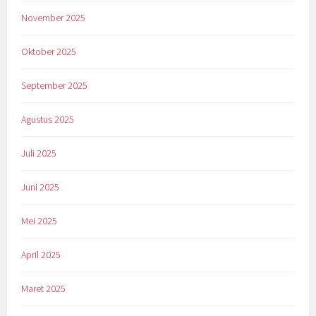
November 2025
Oktober 2025
September 2025
Agustus 2025
Juli 2025
Juni 2025
Mei 2025
April 2025
Maret 2025