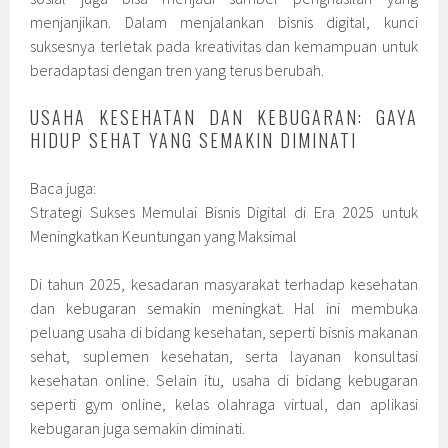
menjanjikan. Dalam menjalankan bisnis digital, kunci
suksesnya terletak pada kreativitas dan kemampuan untuk
beradaptasi dengan tren yang terus berubah.
USAHA KESEHATAN DAN KEBUGARAN: GAYA
HIDUP SEHAT YANG SEMAKIN DIMINATI
Baca juga:
Strategi Sukses Memulai Bisnis Digital di Era 2025 untuk
Meningkatkan Keuntungan yang Maksimal
Di tahun 2025, kesadaran masyarakat terhadap kesehatan
dan kebugaran semakin meningkat. Hal ini membuka
peluang usaha di bidang kesehatan, seperti bisnis makanan
sehat, suplemen kesehatan, serta layanan konsultasi
kesehatan online. Selain itu, usaha di bidang kebugaran
seperti gym online, kelas olahraga virtual, dan aplikasi
kebugaran juga semakin diminati.