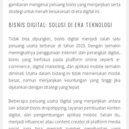
gambaran mengenai peluang bisnis yang menjanjikan serta
strategi untuk meraih kesuksesan di era digital ini.
BISNIS DIGITAL: SOLUSI DI ERA TEKNOLOGI
Tidak bisa dipungkiri, bisnis digital menjadi salah satu
peluang usaha terbesar di tahun 2025. Dengan semakin
meningkatnya penggunaan internet dan perangkat digital,
bisnis yang berfokus pada platform online seperti e-
commerce, digital marketing, dan aplikasi mobile semakin
diminati. Usaha dalam bidang ini tidak memerlukan modal
besar, namun menjanjikan keuntungan yang tinggi jika
dijalankan dengan strategi yang tepat.
Beberapa peluang usaha digital yang menjanjikan antara
lain adalah bisnis dropshipping, layanan pembuatan konten
digital, dan pengembangan aplikasi mobile. Selain itu,
menjadi influencer atau content creator di platform media
sosial juga bisa menjadi sumber penghasilan yang