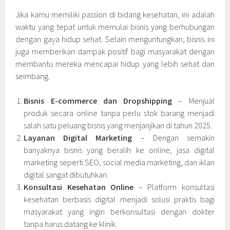
Jika kamu memiliki passion di bidang kesehatan, ini adalah
waktu yang tepat untuk memulai bisnis yang berhubungan
dengan gaya hidup sehat. Selain menguntungkan, bisnis ini
juga memberikan dampak positif bagi masyarakat dengan
membantu mereka mencapai hidup yang lebih sehat dan
seimbang.
Bisnis E-commerce dan Dropshipping
– Menjual
produk secara online tanpa perlu stok barang menjadi
salah satu peluang bisnis yang menjanjikan di tahun 2025.
Layanan Digital Marketing
– Dengan semakin
banyaknya bisnis yang beralih ke online, jasa digital
marketing seperti SEO, social media marketing, dan iklan
digital sangat dibutuhkan.
Konsultasi Kesehatan Online
– Platform konsultasi
kesehatan berbasis digital menjadi solusi praktis bagi
masyarakat yang ingin berkonsultasi dengan dokter
tanpa harus datang ke klinik.