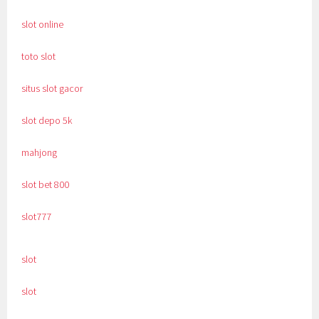
slot online
toto slot
situs slot gacor
slot depo 5k
mahjong
slot bet 800
slot777
slot
slot