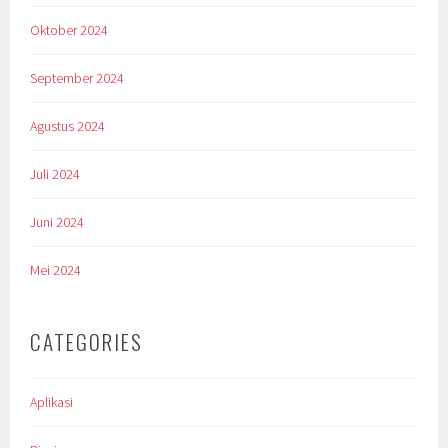
Oktober 2024
September 2024
Agustus 2024
Juli 2024
Juni 2024
Mei 2024
CATEGORIES
Aplikasi