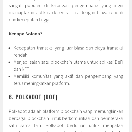
sangat populer di kalangan pengembang yang ingin
menciptakan aplikasi desentralisasi dengan biaya rendah
dan kecepatan tinggi.
Kenapa Solana?
Kecepatan transaksi yang luar biasa dan biaya transaksi
rendah.
Menjadi salah satu blockchain utama untuk aplikasi DeFi
dan NFT.
Memiliki komunitas yang aktif dan pengembang yang
terus meningkatkan platform.
6. POLKADOT (DOT)
Polkadot adalah platform blockchain yang memungkinkan
berbagai blockchain untuk berkomunikasi dan berinteraksi
satu sama lain. Polkadot bertujuan untuk mengatasi