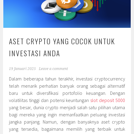
ASET CRYPTO YANG COCOK UNTUK
INVESTASI ANDA
19 Januari 2025
Leave a comment
Dalam beberapa tahun terakhir, investasi cryptocurrency
telah menarik perhatian banyak orang sebagai alternatif
baru untuk diversifikasi portofolio keuangan. Dengan
volatilitas tinggi dan potensi keuntungan
slot deposit 5000
yang besar, dunia crypto menjadi salah satu pilihan utama
bagi mereka yang ingin memanfaatkan peluang investasi
jangka panjang. Namun, dengan banyaknya aset crypto
yang tersedia, bagaimana memilih yang terbaik untuk