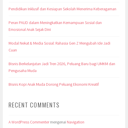
Pendidikan Inklusif dan Kesiapan Sekolah Menerima Keberagaman
Peran PAUD dalam Meningkatkan Kemampuan Sosial dan
Emosional Anak Sejak Dini
Modal Nekat & Media Sosial: Rahasia Gen Z Mengubah Ide Jadi
Cuan
Bisnis Berkelanjutan Jadi Tren 2026, Peluang Baru bagi UMKM dan
Pengusaha Muda
Bisnis Kopi Anak Muda Dorong Peluang Ekonomi Kreatif
RECENT COMMENTS
A WordPress Commenter
mengenai
Navigation