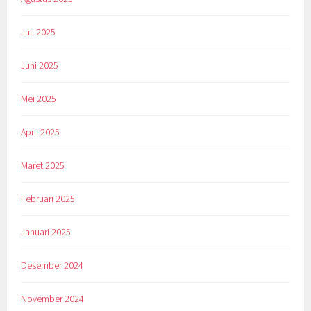
Juli 2025
Juni 2025
Mei 2025
April 2025
Maret 2025
Februari 2025
Januari 2025
Desember 2024
November 2024