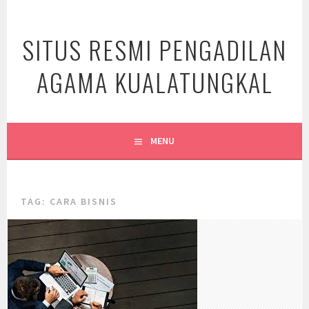
Skip
to
SITUS RESMI PENGADILAN
content
AGAMA KUALATUNGKAL
MENU
TAG:
CARA BISNIS