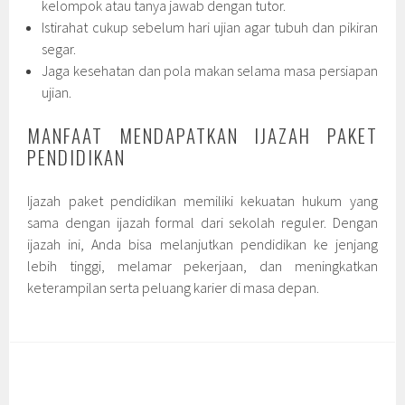
kelompok atau tanya jawab dengan tutor.
Istirahat cukup sebelum hari ujian agar tubuh dan pikiran
segar.
Jaga kesehatan dan pola makan selama masa persiapan
ujian.
MANFAAT MENDAPATKAN IJAZAH PAKET
PENDIDIKAN
Ijazah paket pendidikan memiliki kekuatan hukum yang
sama dengan ijazah formal dari sekolah reguler. Dengan
ijazah ini, Anda bisa melanjutkan pendidikan ke jenjang
lebih tinggi, melamar pekerjaan, dan meningkatkan
keterampilan serta peluang karier di masa depan.