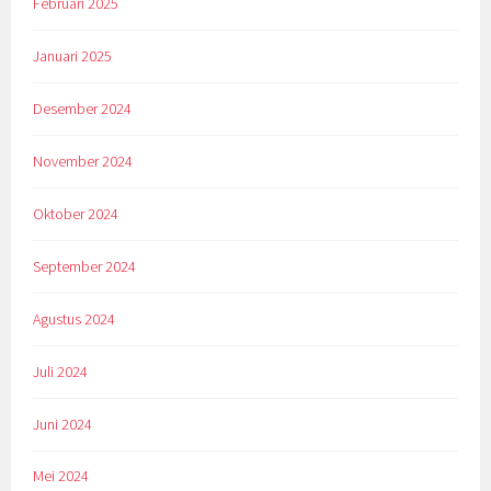
Februari 2025
Januari 2025
Desember 2024
November 2024
Oktober 2024
September 2024
Agustus 2024
Juli 2024
Juni 2024
Mei 2024