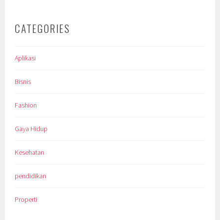
CATEGORIES
Aplikasi
Bisnis
Fashion
Gaya Hidup
Kesehatan
pendidikan
Properti