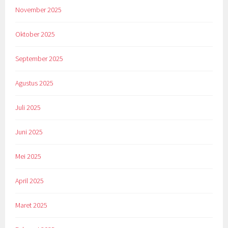
November 2025
Oktober 2025
September 2025
Agustus 2025
Juli 2025
Juni 2025
Mei 2025
April 2025
Maret 2025