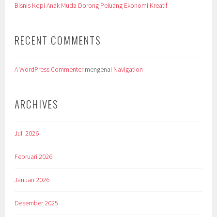
Bisnis Kopi Anak Muda Dorong Peluang Ekonomi Kreatif
RECENT COMMENTS
A WordPress Commenter
mengenai
Navigation
ARCHIVES
Juli 2026
Februari 2026
Januari 2026
Desember 2025