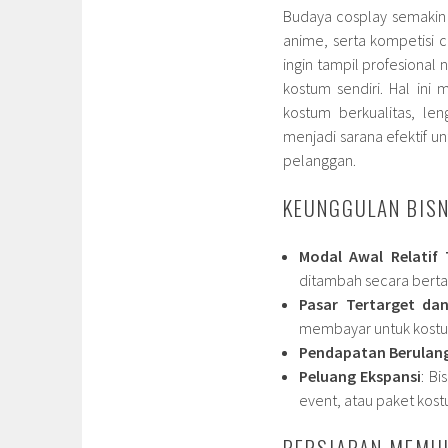
Budaya cosplay semakin 
anime, serta kompetisi 
ingin tampil profesional
kostum sendiri. Hal in
kostum berkualitas, le
menjadi sarana efektif 
pelanggan.
KEUNGGULAN BIS
Modal Awal Relatif 
ditambah secara berta
Pasar Tertarget da
membayar untuk kostum
Pendapatan Berulan
Peluang Ekspansi
: B
event, atau paket kos
PERSIAPAN MEMUL