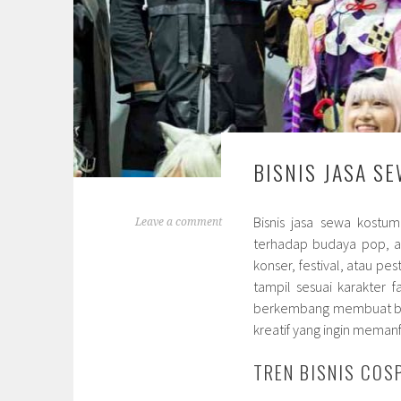
BISNIS JASA S
Bisnis jasa sewa kostu
Leave a comment
terhadap budaya pop, a
konser, festival, atau p
tampil sesuai karakter 
berkembang membuat bisn
kreatif yang ingin meman
TREN BISNIS COS