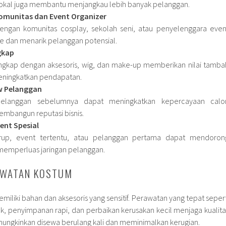
okal juga membantu menjangkau lebih banyak pelanggan.
omunitas dan Event Organizer
dengan komunitas cosplay, sekolah seni, atau penyelenggara even
 dan menarik pelanggan potensial.
gkap
ngkap dengan aksesoris, wig, dan make-up memberikan nilai tamba
eningkatkan pendapatan.
w Pelanggan
 pelanggan sebelumnya dapat meningkatkan kepercayaan calo
mbangun reputasi bisnis.
ent Spesial
rup, event tertentu, atau pelanggan pertama dapat mendoron
emperluas jaringan pelanggan.
AWATAN KOSTUM
iliki bahan dan aksesoris yang sensitif. Perawatan yang tepat sepert
k, penyimpanan rapi, dan perbaikan kerusakan kecil menjaga kualita
ungkinkan disewa berulang kali dan meminimalkan kerugian.