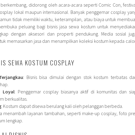
berkembang, didorong oleh acara-acara seperti Comic Con, festiva
cosplay lokal maupun internasional. Banyak penggemar cosplay yan
 namun tidak memiliki waktu, keterampilan, atau biaya untuk membua
i membuka peluang bagi bisnis jasa sewa kostum untuk menyediaka
ngkap dengan aksesori dan properti pendukung. Media sosial jug
untuk memasarkan jasa dan menampilkan koleksi kostum kepada calo
NIS SEWA KOSTUM COSPLAY
Terjangkau
: Bisnis bisa dimulai dengan stok kostum terbatas da
hap.
n Loyal
: Penggemar cosplay biasanya aktif di komunitas dan sia
 berkualitas.
g
: Kostum dapat disewa berulang kali oleh pelanggan berbeda.
isa menambah layanan tambahan, seperti make-up cosplay, foto pre
tum lengkap.
AI BISNIS