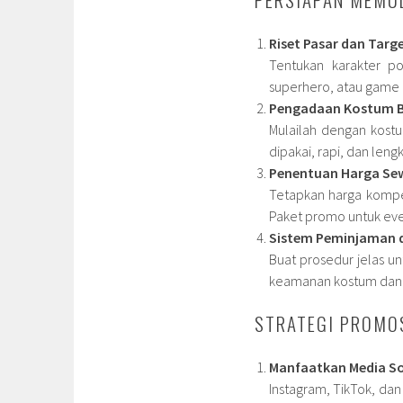
Riset Pasar dan Targ
Tentukan karakter po
superhero, atau game 
Pengadaan Kostum B
Mulailah dengan kost
dipakai, rapi, dan len
Penentuan Harga Se
Tetapkan harga kompet
Paket promo untuk eve
Sistem Peminjaman 
Buat prosedur jelas u
keamanan kostum dan 
STRATEGI PROMOS
Manfaatkan Media So
Instagram, TikTok, da