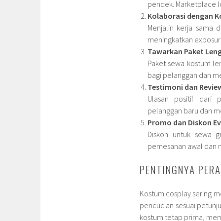
pendek. Marketplace l
Kolaborasi dengan K
Menjalin kerja sama 
meningkatkan exposure
Tawarkan Paket Len
Paket sewa kostum le
bagi pelanggan dan m
Testimoni dan Revie
Ulasan positif dari
pelanggan baru dan me
Promo dan Diskon Ev
Diskon untuk sewa g
pemesanan awal dan m
PENTINGNYA PER
Kostum cosplay sering mem
pencucian sesuai petunju
kostum tetap prima, mem