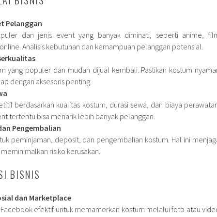
et Pelanggan
puler dan jenis event yang banyak diminati, seperti anime, fil
online. Analisis kebutuhan dan kemampuan pelanggan potensial.
erkualitas
um yang populer dan mudah dijual kembali. Pastikan kostum nyama
gkap dengan aksesoris penting.
wa
itif berdasarkan kualitas kostum, durasi sewa, dan biaya perawatan
nt tertentu bisa menarik lebih banyak pelanggan.
dan Pengembalian
ntuk peminjaman, deposit, dan pengembalian kostum. Hal ini menjag
meminimalkan risiko kerusakan.
I BISNIS
sial dan Marketplace
n Facebook efektif untuk memamerkan kostum melalui foto atau vide