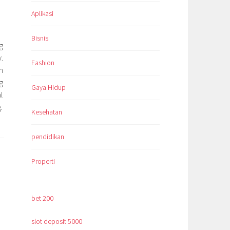
Aplikasi
Bisnis
g
.
Fashion
n
g
Gaya Hidup
l
.
Kesehatan
pendidikan
Properti
bet 200
slot deposit 5000