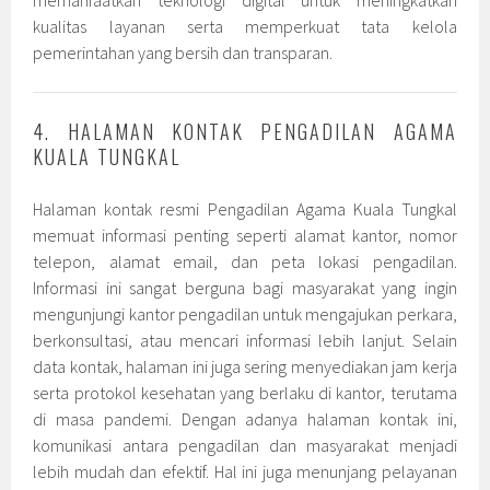
memanfaatkan teknologi digital untuk meningkatkan
kualitas layanan serta memperkuat tata kelola
pemerintahan yang bersih dan transparan.
4. HALAMAN KONTAK PENGADILAN AGAMA
KUALA TUNGKAL
Halaman kontak resmi Pengadilan Agama Kuala Tungkal
memuat informasi penting seperti alamat kantor, nomor
telepon, alamat email, dan peta lokasi pengadilan.
Informasi ini sangat berguna bagi masyarakat yang ingin
mengunjungi kantor pengadilan untuk mengajukan perkara,
berkonsultasi, atau mencari informasi lebih lanjut. Selain
data kontak, halaman ini juga sering menyediakan jam kerja
serta protokol kesehatan yang berlaku di kantor, terutama
di masa pandemi. Dengan adanya halaman kontak ini,
komunikasi antara pengadilan dan masyarakat menjadi
lebih mudah dan efektif. Hal ini juga menunjang pelayanan