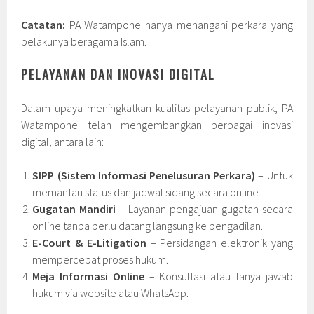
Catatan:
PA Watampone hanya menangani perkara yang
pelakunya beragama Islam.
PELAYANAN DAN INOVASI DIGITAL
Dalam upaya meningkatkan kualitas pelayanan publik, PA
Watampone telah mengembangkan berbagai inovasi
digital, antara lain:
SIPP (Sistem Informasi Penelusuran Perkara)
– Untuk
memantau status dan jadwal sidang secara online.
Gugatan Mandiri
– Layanan pengajuan gugatan secara
online tanpa perlu datang langsung ke pengadilan.
E-Court & E-Litigation
– Persidangan elektronik yang
mempercepat proses hukum.
Meja Informasi Online
– Konsultasi atau tanya jawab
hukum via website atau WhatsApp.