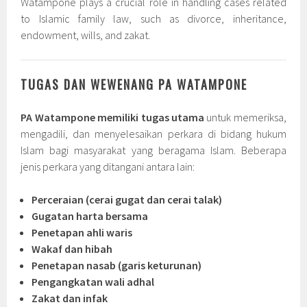
Watampone plays a crucial role in handling cases related
to Islamic family law, such as divorce, inheritance,
endowment, wills, and zakat.
TUGAS DAN WEWENANG PA WATAMPONE
PA Watampone memiliki tugas utama
untuk memeriksa,
mengadili, dan menyelesaikan perkara di bidang hukum
Islam bagi masyarakat yang beragama Islam. Beberapa
jenis perkara yang ditangani antara lain:
Perceraian (cerai gugat dan cerai talak)
Gugatan harta bersama
Penetapan ahli waris
Wakaf dan hibah
Penetapan nasab (garis keturunan)
Pengangkatan wali adhal
Zakat dan infak