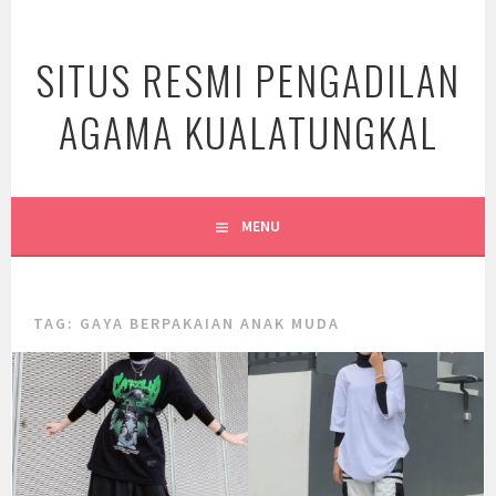
Skip
to
SITUS RESMI PENGADILAN
content
AGAMA KUALATUNGKAL
MENU
TAG:
GAYA BERPAKAIAN ANAK MUDA