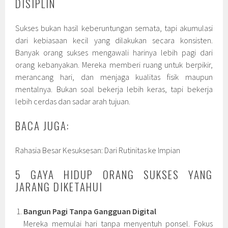
DISIPLIN
Sukses bukan hasil keberuntungan semata, tapi akumulasi
dari kebiasaan kecil yang dilakukan secara konsisten.
Banyak orang sukses mengawali harinya lebih pagi dari
orang kebanyakan. Mereka memberi ruang untuk berpikir,
merancang hari, dan menjaga kualitas fisik maupun
mentalnya. Bukan soal bekerja lebih keras, tapi bekerja
lebih cerdas dan sadar arah tujuan.
BACA JUGA:
Rahasia Besar Kesuksesan: Dari Rutinitas ke Impian
5 GAYA HIDUP ORANG SUKSES YANG
JARANG DIKETAHUI
Bangun Pagi Tanpa Gangguan Digital
Mereka memulai hari tanpa menyentuh ponsel. Fokus