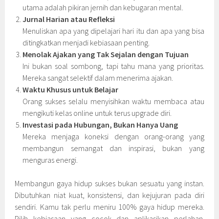
utama adalah pikiran jernih dan kebugaran mental.
Jurnal Harian atau Refleksi
Menuliskan apa yang dipelajari hari itu dan apa yang bisa
ditingkatkan menjadi kebiasaan penting.
Menolak Ajakan yang Tak Sejalan dengan Tujuan
Ini bukan soal sombong, tapi tahu mana yang prioritas.
Mereka sangat selektif dalam menerima ajakan.
Waktu Khusus untuk Belajar
Orang sukses selalu menyisihkan waktu membaca atau
mengikuti kelas online untuk terus upgrade diri.
Investasi pada Hubungan, Bukan Hanya Uang
Mereka menjaga koneksi dengan orang-orang yang
membangun semangat dan inspirasi, bukan yang
menguras energi.
Membangun gaya hidup sukses bukan sesuatu yang instan.
Dibutuhkan niat kuat, konsistensi, dan kejujuran pada diri
sendiri. Kamu tak perlu meniru 100% gaya hidup mereka.
Pilih kebiasaan yang cocok dan aplikasikan perlahan.