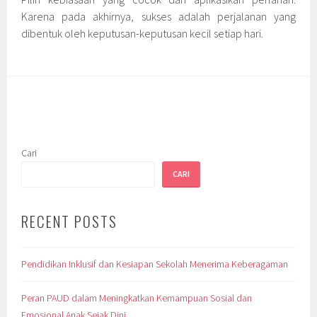
Karena pada akhirnya, sukses adalah perjalanan yang
dibentuk oleh keputusan-keputusan kecil setiap hari.
Cari
CARI
RECENT POSTS
Pendidikan Inklusif dan Kesiapan Sekolah Menerima Keberagaman
Peran PAUD dalam Meningkatkan Kemampuan Sosial dan
Emosional Anak Sejak Dini