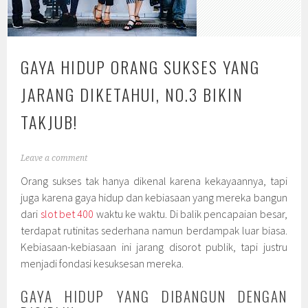
GAYA HIDUP ORANG SUKSES YANG
JARANG DIKETAHUI, NO.3 BIKIN
TAKJUB!
Leave a comment
Orang sukses tak hanya dikenal karena kekayaannya, tapi
juga karena gaya hidup dan kebiasaan yang mereka bangun
dari
slot bet 400
waktu ke waktu. Di balik pencapaian besar,
terdapat rutinitas sederhana namun berdampak luar biasa.
Kebiasaan-kebiasaan ini jarang disorot publik, tapi justru
menjadi fondasi kesuksesan mereka.
GAYA HIDUP YANG DIBANGUN DENGAN