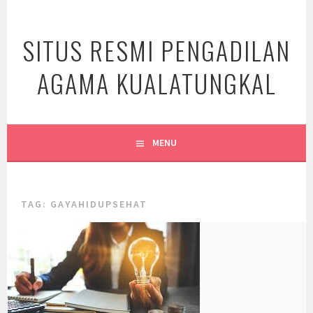
Skip
to
SITUS RESMI PENGADILAN
content
AGAMA KUALATUNGKAL
MENU
TAG:
GAYAHIDUPSEHAT