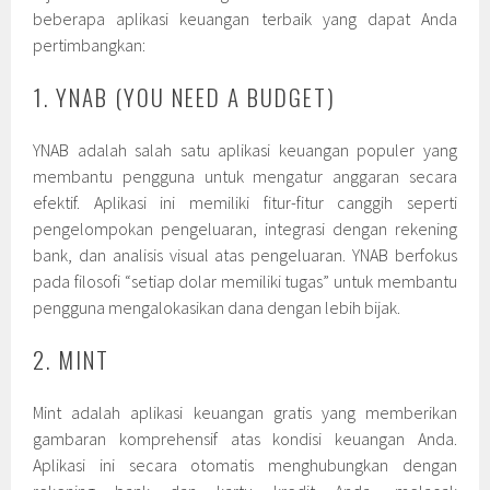
beberapa aplikasi keuangan terbaik yang dapat Anda
pertimbangkan:
1. YNAB (YOU NEED A BUDGET)
YNAB adalah salah satu aplikasi keuangan populer yang
membantu pengguna untuk mengatur anggaran secara
efektif. Aplikasi ini memiliki fitur-fitur canggih seperti
pengelompokan pengeluaran, integrasi dengan rekening
bank, dan analisis visual atas pengeluaran. YNAB berfokus
pada filosofi “setiap dolar memiliki tugas” untuk membantu
pengguna mengalokasikan dana dengan lebih bijak.
2. MINT
Mint adalah aplikasi keuangan gratis yang memberikan
gambaran komprehensif atas kondisi keuangan Anda.
Aplikasi ini secara otomatis menghubungkan dengan