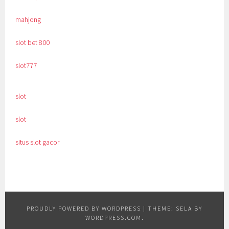
mahjong
slot bet 800
slot777
slot
slot
situs slot gacor
PROUDLY POWERED BY WORDPRESS
|
THEME: SELA BY
WORDPRESS.COM
.