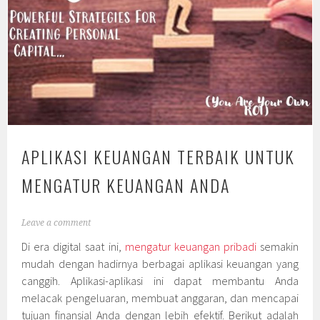
APLIKASI KEUANGAN TERBAIK UNTUK
MENGATUR KEUANGAN ANDA
Leave a comment
Di era digital saat ini,
mengatur keuangan pribadi
semakin
mudah dengan hadirnya berbagai aplikasi keuangan yang
canggih. Aplikasi-aplikasi ini dapat membantu Anda
melacak pengeluaran, membuat anggaran, dan mencapai
tujuan finansial Anda dengan lebih efektif. Berikut adalah