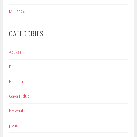
Mei 2024
CATEGORIES
Aplikasi
Bisnis
Fashion
Gaya Hidup
Kesehatan
pendidikan