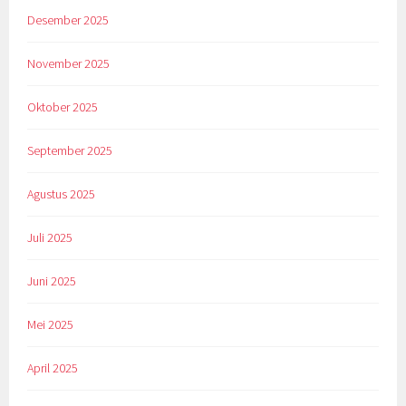
Desember 2025
November 2025
Oktober 2025
September 2025
Agustus 2025
Juli 2025
Juni 2025
Mei 2025
April 2025