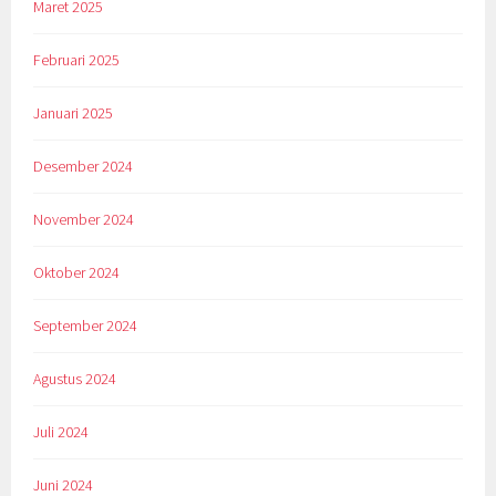
Maret 2025
Februari 2025
Januari 2025
Desember 2024
November 2024
Oktober 2024
September 2024
Agustus 2024
Juli 2024
Juni 2024