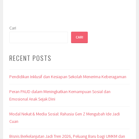
Cari
CARI
RECENT POSTS
Pendidikan Inklusif dan Kesiapan Sekolah Menerima Keberagaman
Peran PAUD dalam Meningkatkan Kemampuan Sosial dan
Emosional Anak Sejak Dini
Modal Nekat & Media Sosial: Rahasia Gen Z Mengubah Ide Jadi
Cuan
Bisnis Berkelanjutan Jadi Tren 2026, Peluang Baru bagi UMKM dan