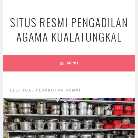
Skip
to
SITUS RESMI PENGADILAN
content
AGAMA KUALATUNGKAL
MENU
TAG:
JUAL PERABOTAN RUMAH