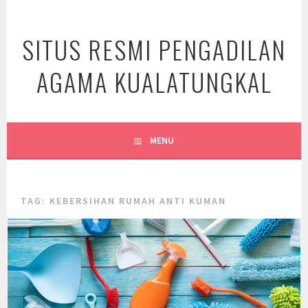
Skip
to
SITUS RESMI PENGADILAN
content
AGAMA KUALATUNGKAL
MENU
TAG:
KEBERSIHAN RUMAH ANTI KUMAN