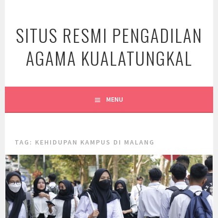
Skip
to
SITUS RESMI PENGADILAN
content
AGAMA KUALATUNGKAL
MENU
TAG:
KEHIDUPAN KAMPUS DI MALANG