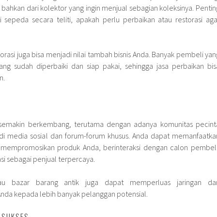
 bahkan dari kolektor yang ingin menjual sebagian koleksinya. Pentin
 sepeda secara teliti, apakah perlu perbaikan atau restorasi aga
rasi juga bisa menjadi nilai tambah bisnis Anda. Banyak pembeli yan
ng sudah diperbaiki dan siap pakai, sehingga jasa perbaikan bis
n.
i semakin berkembang, terutama dengan adanya komunitas pecint
f di media sosial dan forum-forum khusus. Anda dapat memanfaatka
k mempromosikan produk Anda, berinteraksi dengan calon pembeli
i sebagai penjual terpercaya.
au bazar barang antik juga dapat memperluas jaringan da
nda kepada lebih banyak pelanggan potensial.