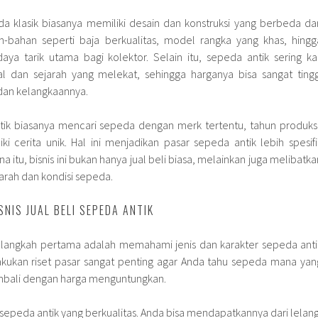
a klasik biasanya memiliki desain dan konstruksi yang berbeda dar
n-bahan seperti baja berkualitas, model rangka yang khas, hingg
ya tarik utama bagi kolektor. Selain itu, sepeda antik sering kal
tal dan sejarah yang melekat, sehingga harganya bisa sangat tingg
 dan kelangkaannya.
tik biasanya mencari sepeda dengan merk tertentu, tahun produksi
i cerita unik. Hal ini menjadikan pasar sepeda antik lebih spesifi
a itu, bisnis ini bukan hanya jual beli biasa, melainkan juga melibatka
arah dan kondisi sepeda.
SNIS JUAL BELI SEPEDA ANTIK
i, langkah pertama adalah memahami jenis dan karakter sepeda anti
lakukan riset pasar sangat penting agar Anda tahu sepeda mana yan
kembali dengan harga menguntungkan.
 sepeda antik yang berkualitas. Anda bisa mendapatkannya dari lelang