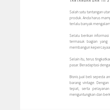
TANTANGAN DAN TIPS
Salah satu tantangan uta
produk. Anda harus mam
terlalu banyak mengalami
Selalu berikan informas
termasuk bagian yang a
membangun kepercayaan d
Selain itu, terus tingka
pasar. Beradaptasi deng
Bisnis jual beli sepeda a
barang vintage. Denga
tepat, serta pelayanan
menguntungkan dan berk