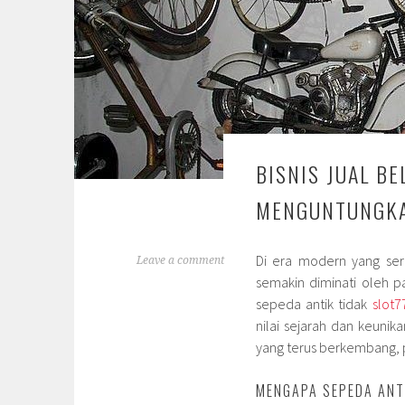
BISNIS JUAL BE
MENGUNTUNGKA
Di era modern yang serb
Leave a comment
semakin diminati oleh pa
sepeda antik tidak
slot7
nilai sejarah dan keuni
yang terus berkembang, p
MENGAPA SEPEDA ANT