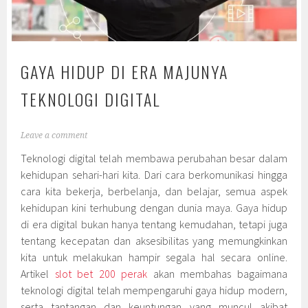
GAYA HIDUP DI ERA MAJUNYA
TEKNOLOGI DIGITAL
Leave a comment
Teknologi digital telah membawa perubahan besar dalam
kehidupan sehari-hari kita. Dari cara berkomunikasi hingga
cara kita bekerja, berbelanja, dan belajar, semua aspek
kehidupan kini terhubung dengan dunia maya. Gaya hidup
di era digital bukan hanya tentang kemudahan, tetapi juga
tentang kecepatan dan aksesibilitas yang memungkinkan
kita untuk melakukan hampir segala hal secara online.
Artikel
slot bet 200 perak
akan membahas bagaimana
teknologi digital telah mempengaruhi gaya hidup modern,
serta tantangan dan keuntungan yang muncul akibat