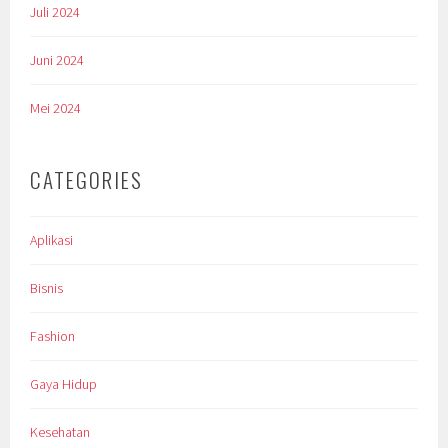
Juli 2024
Juni 2024
Mei 2024
CATEGORIES
Aplikasi
Bisnis
Fashion
Gaya Hidup
Kesehatan