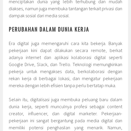
menciptakan dunia yang lebih terhubung dan mudah
diakses, namun juga membuka tantangan terkait privasi dan
dampak sosial dari media sosial.
PERUBAHAN DALAM DUNIA KERJA
Era digital juga memengaruhi cara kita bekerja. Banyak
pekerjaan kini dapat dilakukan secara remote, berkat
adanya internet dan aplikasi kolaborasi digital seperti
Google Drive, Slack, dan Trello. Teknologi memungkinkan
pekerja untuk mengakses data, berkolaborasi dengan
rekan kerja di berbagai lokasi, dan mengatur pekerjaan
mereka dengan lebih efisien tanpa perlu bertatap muka.
Selain itu, digitalisasi juga membuka peluang baru dalam
dunia kerja, seperti munculnya profesi sebagai content
creator, influencer, dan digital marketer. Pekerjaan-
pekerjaan ini sangat bergantung pada media digital dan
memiliki potensi penghasilan yang menarik. Namun,