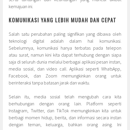
kemajuan ini.
KOMUNIKASI YANG LEBIH MUDAH DAN CEPAT
Salah satu perubahan paling signifikan yang dibawa oleh
teknologi digital adalah dalam hal komunikasi.
Sebelumnya, komunikasi hanya terbatas pada telepon
atau surat, namun kini kita dapat terhubung dengan siapa
saja di seluruh dunia melalui berbagai aplikasi pesan instan,
media sosial, dan video call. Aplikasi seperti WhatsApp,
Facebook, dan Zoom memungkinkan orang untuk
berinteraksi tanpa batasan jarak dan waktu.
Selain itu, media sosial telah mengubah cara kita
berhubungan dengan orang lain. Platform seperti
Instagram, Twitter, dan TikTok memungkinkan kita untuk
berbagi momen hidup, berita, dan informasi secara instan
dengan teman, keluarga, bahkan orang asing. Ini