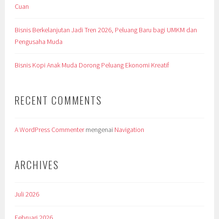
Cuan
Bisnis Berkelanjutan Jadi Tren 2026, Peluang Baru bagi UMKM dan
Pengusaha Muda
Bisnis Kopi Anak Muda Dorong Peluang Ekonomi Kreatif
RECENT COMMENTS
A WordPress Commenter
mengenai
Navigation
ARCHIVES
Juli 2026
Februari 2026