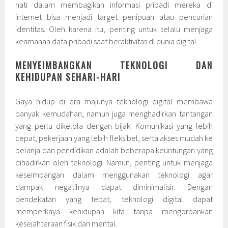
hati dalam membagikan informasi pribadi mereka di
internet bisa menjadi target penipuan atau pencurian
identitas. Oleh karena itu, penting untuk selalu menjaga
keamanan data pribadi saat beraktivitas di dunia digital.
MENYEIMBANGKAN TEKNOLOGI DAN
KEHIDUPAN SEHARI-HARI
Gaya hidup di era majunya teknologi digital membawa
banyak kemudahan, namun juga menghadirkan tantangan
yang perlu dikelola dengan bijak. Komunikasi yang lebih
cepat, pekerjaan yang lebih fleksibel, serta akses mudah ke
belanja dan pendidikan adalah beberapa keuntungan yang
dihadirkan oleh teknologi. Namun, penting untuk menjaga
keseimbangan dalam menggunakan teknologi agar
dampak negatifnya dapat diminimalisir. Dengan
pendekatan yang tepat, teknologi digital dapat
memperkaya kehidupan kita tanpa mengorbankan
kesejahteraan fisik dan mental.