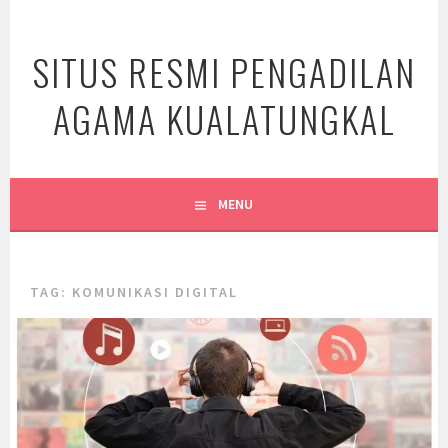
Skip
to
SITUS RESMI PENGADILAN
content
AGAMA KUALATUNGKAL
MENU
TAG:
KOMUNIKASI DIGITAL