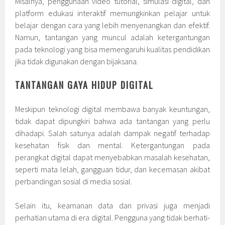
Misalnya, penggunaan video tutorial, simulasi digital, dan
platform edukasi interaktif memungkinkan pelajar untuk
belajar dengan cara yang lebih menyenangkan dan efektif.
Namun, tantangan yang muncul adalah ketergantungan
pada teknologi yang bisa memengaruhi kualitas pendidikan
jika tidak digunakan dengan bijaksana.
TANTANGAN GAYA HIDUP DIGITAL
Meskipun teknologi digital membawa banyak keuntungan,
tidak dapat dipungkiri bahwa ada tantangan yang perlu
dihadapi. Salah satunya adalah dampak negatif terhadap
kesehatan fisik dan mental. Ketergantungan pada
perangkat digital dapat menyebabkan masalah kesehatan,
seperti mata lelah, gangguan tidur, dan kecemasan akibat
perbandingan sosial di media sosial.
Selain itu, keamanan data dan privasi juga menjadi
perhatian utama di era digital. Pengguna yang tidak berhati-