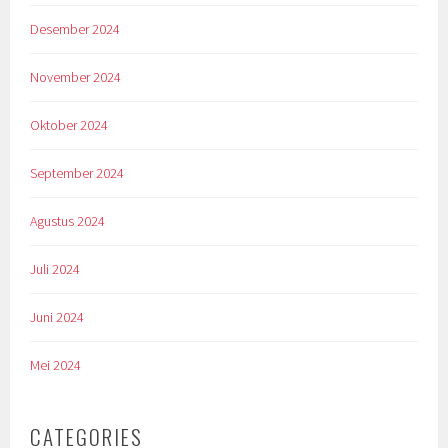
Desember 2024
November 2024
Oktober 2024
September 2024
Agustus 2024
Juli 2024
Juni 2024
Mei 2024
CATEGORIES