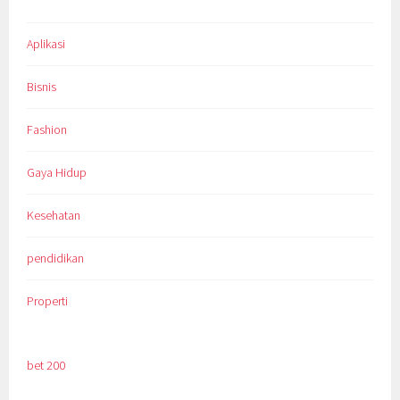
Aplikasi
Bisnis
Fashion
Gaya Hidup
Kesehatan
pendidikan
Properti
bet 200