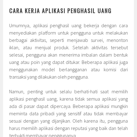
CARA KERJA APLIKASI PENGHASIL UANG
Umumnya, aplikasi penghasil uang bekerja dengan cara
menyediakan platform untuk pengguna untuk melakukan
berbagai aktivitas, seperti menjawab survei, menonton
iklan, atau menjual produk. Setelah aktivitas tersebut
selesai, pengguna akan menerima imbalan dalam bentuk
uang atau poin yang dapat ditukar. Beberapa aplikasi juga
menggunakan model berlangganan atau komisi dari
transaksi yang dilakukan oleh pengguna.
Namun, penting untuk selalu berhati-hati saat memilih
aplikasi penghasil uang, karena tidak semua aplikasi yang
ada di pasar dapat dipercaya. Beberapa aplikasi mungkin
meminta data pribadi yang sensitif atau tidak membayar
sesuai dengan yang dijanjikan. Oleh karena itu, pengguna
harus memilih aplikasi dengan reputasi yang baik dan telah
terbukti membayar penggunanya.