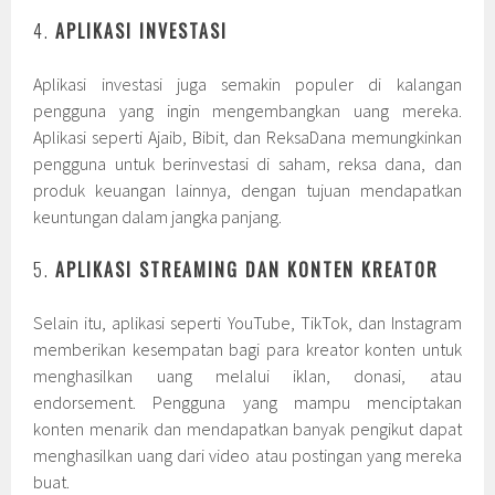
4.
APLIKASI INVESTASI
Aplikasi investasi juga semakin populer di kalangan
pengguna yang ingin mengembangkan uang mereka.
Aplikasi seperti Ajaib, Bibit, dan ReksaDana memungkinkan
pengguna untuk berinvestasi di saham, reksa dana, dan
produk keuangan lainnya, dengan tujuan mendapatkan
keuntungan dalam jangka panjang.
5.
APLIKASI STREAMING DAN KONTEN KREATOR
Selain itu, aplikasi seperti YouTube, TikTok, dan Instagram
memberikan kesempatan bagi para kreator konten untuk
menghasilkan uang melalui iklan, donasi, atau
endorsement. Pengguna yang mampu menciptakan
konten menarik dan mendapatkan banyak pengikut dapat
menghasilkan uang dari video atau postingan yang mereka
buat.