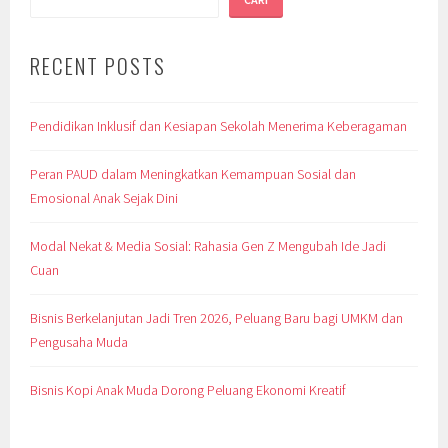
RECENT POSTS
Pendidikan Inklusif dan Kesiapan Sekolah Menerima Keberagaman
Peran PAUD dalam Meningkatkan Kemampuan Sosial dan
Emosional Anak Sejak Dini
Modal Nekat & Media Sosial: Rahasia Gen Z Mengubah Ide Jadi
Cuan
Bisnis Berkelanjutan Jadi Tren 2026, Peluang Baru bagi UMKM dan
Pengusaha Muda
Bisnis Kopi Anak Muda Dorong Peluang Ekonomi Kreatif