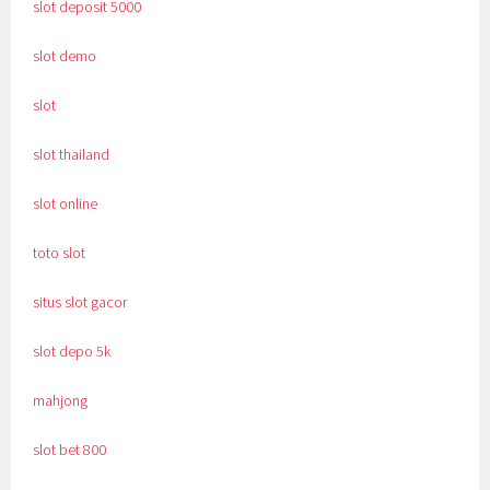
slot deposit 5000
slot demo
slot
slot thailand
slot online
toto slot
situs slot gacor
slot depo 5k
mahjong
slot bet 800