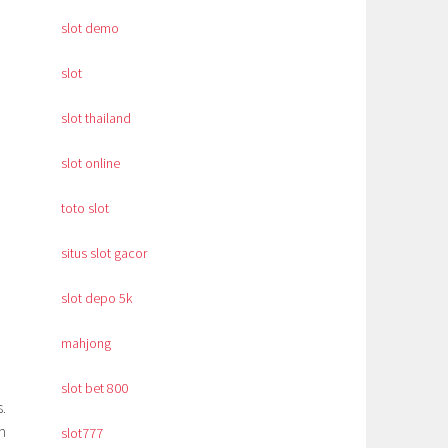
slot demo
slot
slot thailand
slot online
toto slot
situs slot gacor
slot depo 5k
mahjong
slot bet 800
.
m
slot777