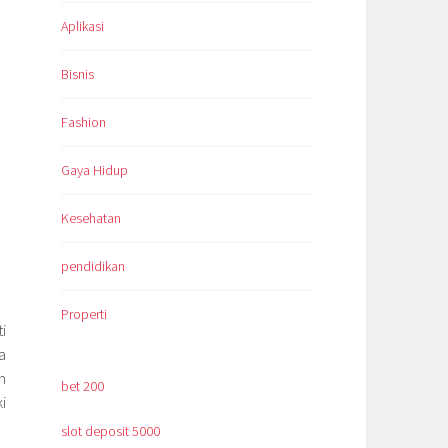
Aplikasi
Bisnis
Fashion
Gaya Hidup
Kesehatan
pendidikan
Properti
i
a
n
bet 200
i
slot deposit 5000