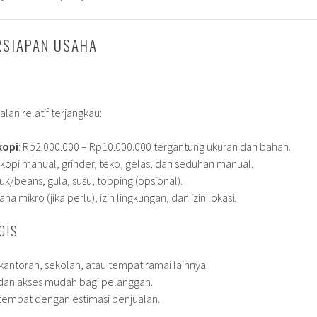
RSIAPAN USAHA
alan relatif terjangkau:
kopi
: Rp2.000.000 – Rp10.000.000 tergantung ukuran dan bahan.
n kopi manual, grinder, teko, gelas, dan seduhan manual.
uk/beans, gula, susu, topping (opsional).
saha mikro (jika perlu), izin lingkungan, dan izin lokasi.
GIS
kantoran, sekolah, atau tempat ramai lainnya.
dan akses mudah bagi pelanggan.
tempat dengan estimasi penjualan.