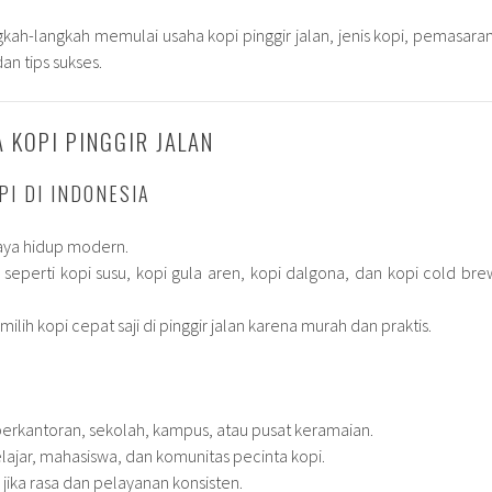
gkah-langkah memulai usaha kopi pinggir jalan, jenis kopi, pemasaran
n tips sukses.
 KOPI PINGGIR JALAN
PI DI INDONESIA
aya hidup modern.
 seperti kopi susu, kopi gula aren, kopi dalgona, dan kopi cold bre
lih kopi cepat saji di pinggir jalan karena murah dan praktis.
 perkantoran, sekolah, kampus, atau pusat keramaian.
lajar, mahasiswa, dan komunitas pecinta kopi.
i jika rasa dan pelayanan konsisten.