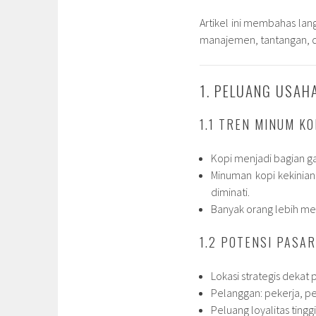
Artikel ini membahas lan
manajemen, tantangan, da
1. PELUANG USAHA
1.1 TREN MINUM KO
Kopi menjadi bagian g
Minuman kopi kekinian
diminati.
Banyak orang lebih memi
1.2 POTENSI PASAR
Lokasi strategis dekat
Pelanggan: pekerja, pe
Peluang loyalitas tingg