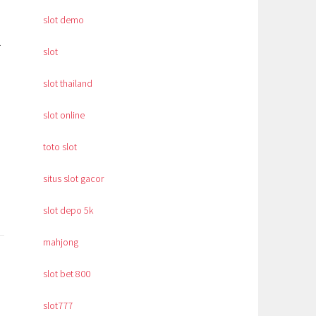
slot demo
.
slot
slot thailand
slot online
toto slot
situs slot gacor
slot depo 5k
mahjong
slot bet 800
slot777