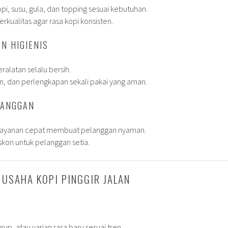
pi, susu, gula, dan topping sesuai kebutuhan.
kualitas agar rasa kopi konsisten.
N HIGIENIS
ralatan selalu bersih.
n, dan perlengkapan sekali pakai yang aman.
LANGGAN
layanan cepat membuat pelanggan nyaman.
skon untuk pelanggan setia.
 USAHA KOPI PINGGIR JALAN
up, atau varian rasa baru sesuai tren.