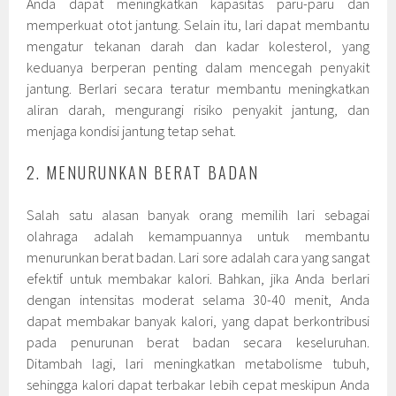
Anda dapat meningkatkan kapasitas paru-paru dan
memperkuat otot jantung. Selain itu, lari dapat membantu
mengatur tekanan darah dan kadar kolesterol, yang
keduanya berperan penting dalam mencegah penyakit
jantung. Berlari secara teratur membantu meningkatkan
aliran darah, mengurangi risiko penyakit jantung, dan
menjaga kondisi jantung tetap sehat.
2. MENURUNKAN BERAT BADAN
Salah satu alasan banyak orang memilih lari sebagai
olahraga adalah kemampuannya untuk membantu
menurunkan berat badan. Lari sore adalah cara yang sangat
efektif untuk membakar kalori. Bahkan, jika Anda berlari
dengan intensitas moderat selama 30-40 menit, Anda
dapat membakar banyak kalori, yang dapat berkontribusi
pada penurunan berat badan secara keseluruhan.
Ditambah lagi, lari meningkatkan metabolisme tubuh,
sehingga kalori dapat terbakar lebih cepat meskipun Anda