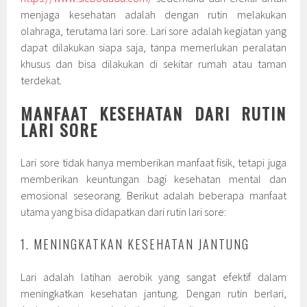
menjaga kesehatan adalah dengan rutin melakukan
olahraga, terutama lari sore. Lari sore adalah kegiatan yang
dapat dilakukan siapa saja, tanpa memerlukan peralatan
khusus dan bisa dilakukan di sekitar rumah atau taman
terdekat.
MANFAAT KESEHATAN DARI RUTIN
LARI SORE
Lari sore tidak hanya memberikan manfaat fisik, tetapi juga
memberikan keuntungan bagi kesehatan mental dan
emosional seseorang. Berikut adalah beberapa manfaat
utama yang bisa didapatkan dari rutin lari sore:
1. MENINGKATKAN KESEHATAN JANTUNG
Lari adalah latihan aerobik yang sangat efektif dalam
meningkatkan kesehatan jantung. Dengan rutin berlari,