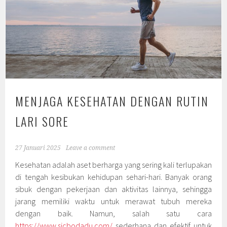
MENJAGA KESEHATAN DENGAN RUTIN
LARI SORE
27 Januari 2025
Leave a comment
Kesehatan adalah aset berharga yang sering kali terlupakan
di tengah kesibukan kehidupan sehari-hari. Banyak orang
sibuk dengan pekerjaan dan aktivitas lainnya, sehingga
jarang memiliki waktu untuk merawat tubuh mereka
dengan baik. Namun, salah satu cara
https://www.sicbodadu.com/
sederhana dan efektif untuk