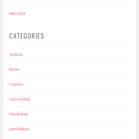
Mei 2024
CATEGORIES
Aplikasi
Bisnis
Fashion
Gaya Hidup
Kesehatan
pendidikan