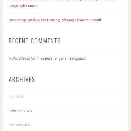
Pengusaha Muda
Bisnis Kopi Anak Muda Dorong Peluang Ekonomi Kreatif
RECENT COMMENTS
A WordPress Commenter
mengenai
Navigation
ARCHIVES
Juli 2026
Februari 2026
Januari 2026