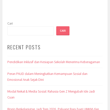
Cari
CARI
RECENT POSTS
Pendidikan Inklusif dan Kesiapan Sekolah Menerima Keberagaman
Peran PAUD dalam Meningkatkan Kemampuan Sosial dan
Emosional Anak Sejak Dini
Modal Nekat & Media Sosial: Rahasia Gen Z Mengubah Ide Jadi
Cuan
Bisnis Berkelanjutan Jadi Tren 2026, Peluang Baru bagi UMKM dan