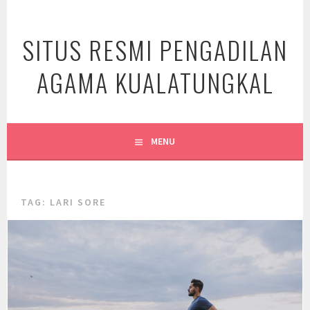
Skip
to
SITUS RESMI PENGADILAN
content
AGAMA KUALATUNGKAL
MENU
TAG:
LARI SORE