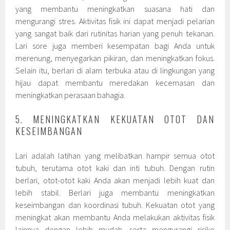
yang membantu meningkatkan suasana hati dan
mengurangi stres. Aktivitas fisik ini dapat menjadi pelarian
yang sangat baik dari rutinitas harian yang penuh tekanan.
Lari sore juga memberi kesempatan bagi Anda untuk
merenung, menyegarkan pikiran, dan meningkatkan fokus.
Selain itu, berlari di alam terbuka atau di lingkungan yang
hijau dapat membantu meredakan kecemasan dan
meningkatkan perasaan bahagia.
5. MENINGKATKAN KEKUATAN OTOT DAN
KESEIMBANGAN
Lari adalah latihan yang melibatkan hampir semua otot
tubuh, terutama otot kaki dan inti tubuh. Dengan rutin
berlari, otot-otot kaki Anda akan menjadi lebih kuat dan
lebih stabil. Berlari juga membantu meningkatkan
keseimbangan dan koordinasi tubuh. Kekuatan otot yang
meningkat akan membantu Anda melakukan aktivitas fisik
lainnya dengan lebih mudah, serta mengurangi risiko