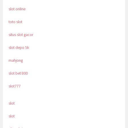
slot online
toto slot
situs slot gacor
slot depo 5k
mahjong
slot bet 800
slot777
slot
slot