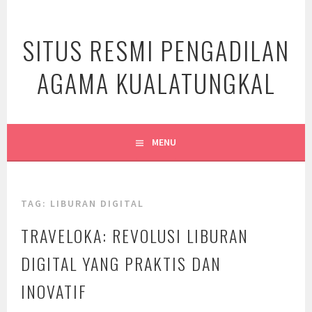
Skip
to
SITUS RESMI PENGADILAN
content
AGAMA KUALATUNGKAL
MENU
TAG:
LIBURAN DIGITAL
TRAVELOKA: REVOLUSI LIBURAN
DIGITAL YANG PRAKTIS DAN
INOVATIF