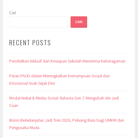
Cari
CARI
RECENT POSTS
Pendidikan Inklusif dan Kesiapan Sekolah Menerima Keberagaman
Peran PAUD dalam Meningkatkan Kemampuan Sosial dan
Emosional Anak Sejak Dini
Modal Nekat & Media Sosial: Rahasia Gen Z Mengubah Ide Jadi
Cuan
Bisnis Berkelanjutan Jadi Tren 2026, Peluang Baru bagi UMKM dan
Pengusaha Muda