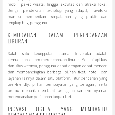
mobil, paket wisata, hingga aktivitas dan atraksi lokal.
Dengan pendekatan teknologi yang adaptif, Traveloka
mampu memberikan pengalaman yang praktis dan
lengkap bagi pengguna.
KEMUDAHAN DALAM PERENCANAAN
LIBURAN
Salah satu keunggulan utama Traveloka adalah
kemudahan dalam merencanakan liburan. Melalui aplikasi
dan situs webnya, pengguna dapat dengan cepat mencari
dan membandingkan berbagai pilihan tiket, hotel, dan
layanan lainnya dalam satu platform. Fitur pencarian yang
user-friendly, pilihan pembayaran yang beragam, serta
promo menarik membuat pengguna semakin nyaman
merencanakan perjalanan tanpa ribet.
INOVASI DIGITAL YANG MEMBANTU
PENGALAMAN PELANGGAN