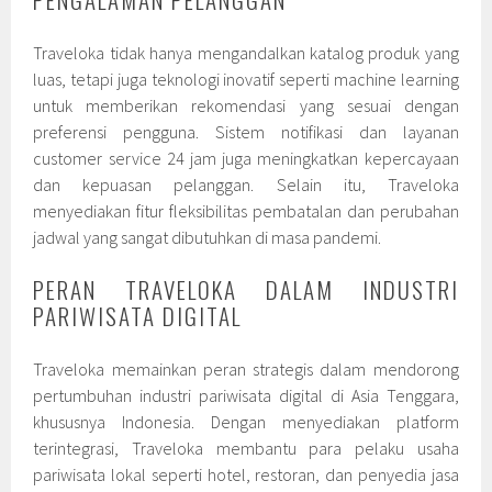
Traveloka tidak hanya mengandalkan katalog produk yang
luas, tetapi juga teknologi inovatif seperti machine learning
untuk memberikan rekomendasi yang sesuai dengan
preferensi pengguna. Sistem notifikasi dan layanan
customer service 24 jam juga meningkatkan kepercayaan
dan kepuasan pelanggan. Selain itu, Traveloka
menyediakan fitur fleksibilitas pembatalan dan perubahan
jadwal yang sangat dibutuhkan di masa pandemi.
PERAN TRAVELOKA DALAM INDUSTRI
PARIWISATA DIGITAL
Traveloka memainkan peran strategis dalam mendorong
pertumbuhan industri pariwisata digital di Asia Tenggara,
khususnya Indonesia. Dengan menyediakan platform
terintegrasi, Traveloka membantu para pelaku usaha
pariwisata lokal seperti hotel, restoran, dan penyedia jasa