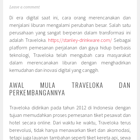
Leave a comment
Di era digital saat ini, cara orang merencanakan dan
menjalani liburan mengalami perubahan besar. Salah satu
perusahaan yang sangat berperan dalam transformasi ini
adalah Traveloka.
https://stanley-drinkware.com/
Sebagai
platform pemesanan perjalanan dan gaya hidup berbasis
teknologi, Traveloka telah mengubah cara masyarakat
dalam merencanakan liburan dengan menghadirkan
kemudahan dan inovasi digital yang canggih.
AWAL MULA TRAVELOKA DAN
PERKEMBANGANNYA
Traveloka didirikan pada tahun 2012 di Indonesia dengan
tujuan memudahkan proses pemesanan tiket pesawat dan
hotel secara online. Dari waktu ke waktu, Traveloka terus
berevolusi, tidak hanya menawarkan tiket dan akomodasi,
tetapi juga layanan tambahan seperti tiket kereta api, sewa