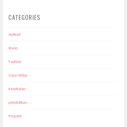
CATEGORIES
Aplikasi
Bisnis
Fashion
Gaya Hidup
Kesehatan
pendidikan
Properti