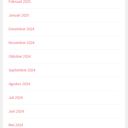
Februari 2025
Januari 2025
Desember 2024
November 2024
Oktober 2024
September 2024
Agustus 2024
Juli 2024
Juni 2024
Mei 2024