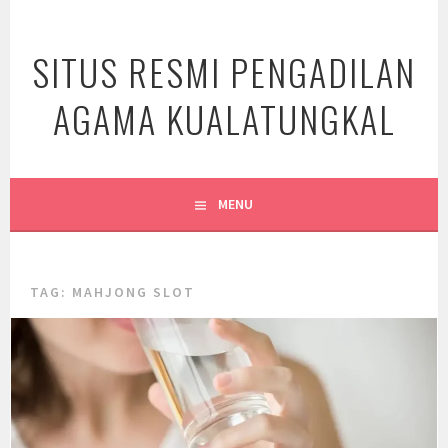
Skip
to
SITUS RESMI PENGADILAN
content
AGAMA KUALATUNGKAL
MENU
TAG:
MAHJONG SLOT