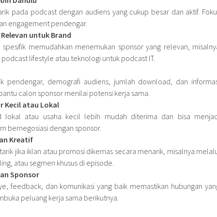
arik pada podcast dengan audiens yang cukup besar dan aktif. Foku
 dan engagement pendengar.
 Relevan untuk Brand
 spesifik memudahkan menemukan sponsor yang relevan, misalny
podcast lifestyle atau teknologi untuk podcast IT.
istik pendengar, demografi audiens, jumlah download, dan informas
ntu calon sponsor menilai potensi kerja sama.
 Kecil atau Lokal
 lokal atau usaha kecil lebih mudah diterima dan bisa menjad
m bernegosiasi dengan sponsor.
an Kreatif
tarik jika iklan atau promosi dikemas secara menarik, misalnya melalu
ing, atau segmen khusus di episode.
an Sponsor
ye, feedback, dan komunikasi yang baik memastikan hubungan yan
buka peluang kerja sama berikutnya.