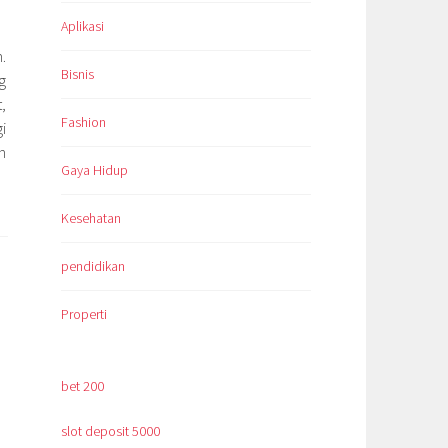
Aplikasi
.
Bisnis
g
,
Fashion
i
n
Gaya Hidup
Kesehatan
pendidikan
Properti
bet 200
slot deposit 5000