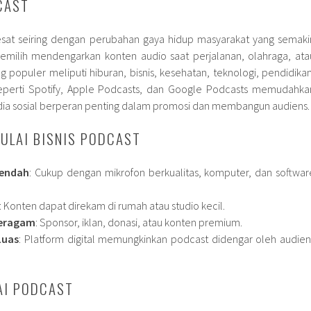
CAST
at seiring dengan perubahan gaya hidup masyarakat yang semaki
emilih mendengarkan konten audio saat perjalanan, olahraga, ata
ang populer meliputi hiburan, bisnis, kesehatan, teknologi, pendidikan
 seperti Spotify, Apple Podcasts, dan Google Podcasts memudahka
edia sosial berperan penting dalam promosi dan membangun audiens.
ULAI BISNIS PODCAST
Rendah
: Cukup dengan mikrofon berkualitas, komputer, dan softwar
: Konten dapat direkam di rumah atau studio kecil.
Beragam
: Sponsor, iklan, donasi, atau konten premium.
Luas
: Platform digital memungkinkan podcast didengar oleh audien
AI PODCAST