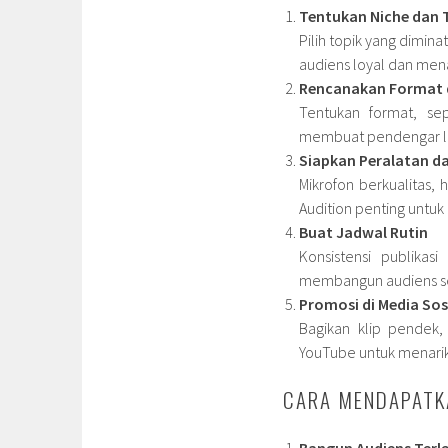
Tentukan Niche dan 
Pilih topik yang dimi
audiens loyal dan mena
Rencanakan Format d
Tentukan format, sep
membuat pendengar le
Siapkan Peralatan d
Mikrofon berkualitas,
Audition penting untuk
Buat Jadwal Rutin
Konsistensi publika
membangun audiens se
Promosi di Media Sos
Bagikan klip pendek,
YouTube untuk menari
CARA MENDAPATK
Bangun Audiens Terl