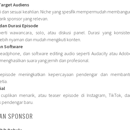
Target Audiens
nati dan sesuai keahlian. Niche yang spesifik mempermudah membangu
rik sponsor yang relevan.
an Durasi Episode
erti wawancara, solo, atau diskusi panel. Durasi yang konsiste
bih nyaman dan mudah mengikuti konten.
an Software
 headphone, dan software editing audio seperti Audacity atau Adob
 menghasilkan suara yang jernih dan profesional.
si episode meningkatkan kepercayaan pendengar dan membant
tia.
ial
 cuplikan menarik, atau teaser episode di Instagram, TikTok, da
k pendengar baru.
AN SPONSOR
ebih Dahulu