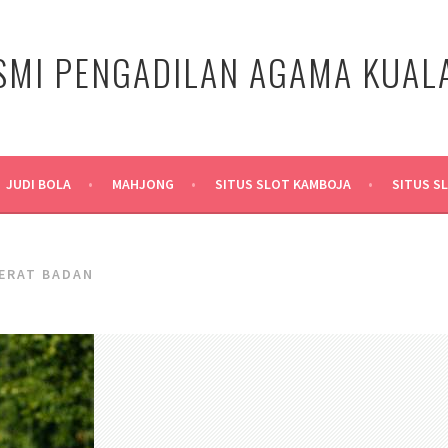
SMI PENGADILAN AGAMA KUA
JUDI BOLA
MAHJONG
SITUS SLOT KAMBOJA
SITUS S
ERAT BADAN