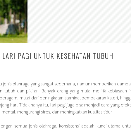
 LARI PAGI UNTUK KESEHATAN TUBUH
satu jenis olahraga yang sangat sederhana, namun memberikan dampa
an tubuh dan pikiran. Banyak orang yang mulai melirik kebiasaan in
beragam, mulai dari peningkatan stamina, pembakaran kalori, hingg
g hari. Tidak hanya itu, lari pagi juga bisa menjadi cara yang efekti
mental, mengurangi stres, dan meningkatkan kualitas tidur.
engan semua jenis olahraga, konsistensi adalah kunci utama untu