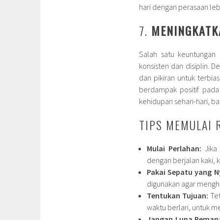
hari dengan perasaan leb
7.
MENINGKATKA
Salah satu keuntungan
konsisten dan disiplin. D
dan pikiran untuk terbias
berdampak positif pada
kehidupan sehari-hari, b
TIPS MEMULAI R
Mulai Perlahan:
Jika 
dengan berjalan kaki, 
Pakai Sepatu yang 
digunakan agar menghi
Tentukan Tujuan:
Tet
waktu berlari, untuk me
Jangan Lupa Peman