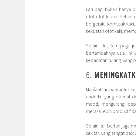
Lari pagi bukan hanya b
otot-otot tubuh. Selama 
bergerak, termasuk kaki,
kekuatan otot kaki, memp
Selain itu, lari pagi
bertambahnya usia. Ini
kepadatan tulang, yang p
6.
MENINGKATK
Manfaat lari pagi untuk k
endorfin yang dikenal 
mood, mengurangi depre
merasa lebih produktif dan
Selain itu, berlari jug
sekitar, yang sangat baik