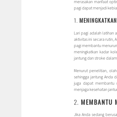
merasakan manfaat optima
pagi dapat menjadi kebia
1.
MENINGKATKAN
Lari pagi adalah latihan
aktivitas ini secara ruti
pagi membantu menurunka
meningkatkan kadar koles
jantung dan stroke dalam
Menurut penelitian, olah
sehingga jantung Anda d
juga dapat membantu m
menjaga kesehatan jantu
2.
MEMBANTU 
Jika Anda sedang berusa