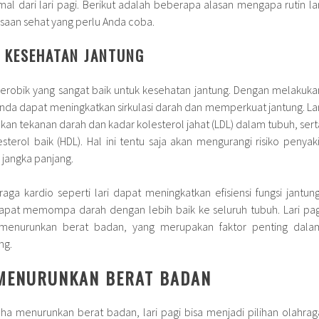
l dari lari pagi. Berikut adalah beberapa alasan mengapa rutin lar
saan sehat yang perlu Anda coba.
 KESEHATAN JANTUNG
 aerobik yang sangat baik untuk kesehatan jantung. Dengan melakuka
n, Anda dapat meningkatkan sirkulasi darah dan memperkuat jantung. Lar
n tekanan darah dan kadar kolesterol jahat (LDL) dalam tubuh, sert
terol baik (HDL). Hal ini tentu saja akan mengurangi risiko penyaki
 jangka panjang.
raga kardio seperti lari dapat meningkatkan efisiensi fungsi jantung
apat memompa darah dengan lebih baik ke seluruh tubuh. Lari pag
enurunkan berat badan, yang merupakan faktor penting dala
ng.
MENURUNKAN BERAT BADAN
ha menurunkan berat badan, lari pagi bisa menjadi pilihan olahrag