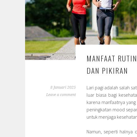
MANFAAT RUTIN
DAN PIKIRAN
Lari pagi adalah salah 
8 Januari 2025
luar biasa bagi kesehat
Leave a comment
karena manfaatnya yang 
peningkatan mood sepanjan
untuk menjaga kesehatan 
Namun, seperti halnya d