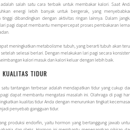
ri adalah salah satu cara terbaik untuk membakar kalori. Saat And
uhkan energi lebih banyak untuk bergerak, yang menyebabka
 tinggi dibandingkan dengan aktivitas ringan lainnya. Dalam jangk
in lari pagi dapat membantu mempercepat proses pembakaran lema
adan.
a dapat meningkatkan metabolisme tubuh, yang berarti tubuh akan teru
etelah selesai berlari. Dengan melakukan lari pagi secara konsisten
imbangan kalori masuk dan kalori keluar dengan lebih baik.
 KUALITAS TIDUR
h satu tantangan terbesar adalah mendapatkan tidur yang cukup da
ri pagi dapat membantu mengatasi masalah ini. Olahraga di pagi hari
ningkatkan kualitas tidur Anda dengan menurunkan tingkat kecemasa
enjadi penyebab gangguan tidur.
ang produksi endorfin, yaitu hormon yang bertanggung jawab untu
ahagia dan rileks. Hormon ini membantu menenangkan pikiran da