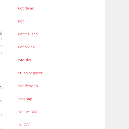
slot demo
slot
g
slot thailand
h
n
slot online
m
toto slot
situs slot gacor
slot depo 5k
h
mahjong
n
slot bet 800
u
slot777
a