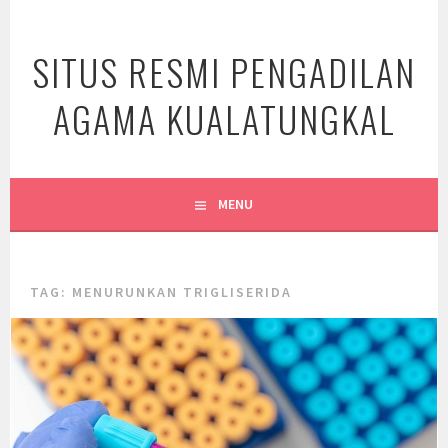
Skip
to
SITUS RESMI PENGADILAN
content
AGAMA KUALATUNGKAL
MENU
TAG:
MENURUNKAN TRIGLISERIDA