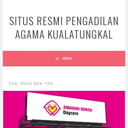
Skip
to
SITUS RESMI PENGADILAN
content
AGAMA KUALATUNGKAL
MENU
TAG:
PAUD DAN TPA