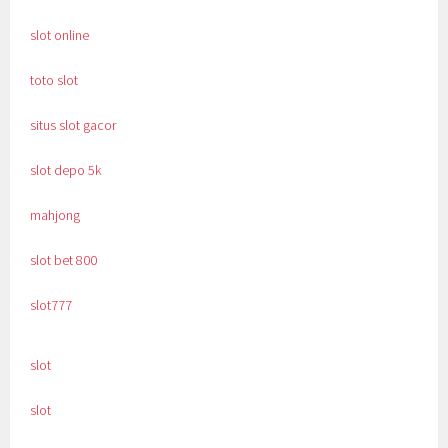
slot online
toto slot
situs slot gacor
slot depo 5k
mahjong
slot bet 800
slot777
slot
slot