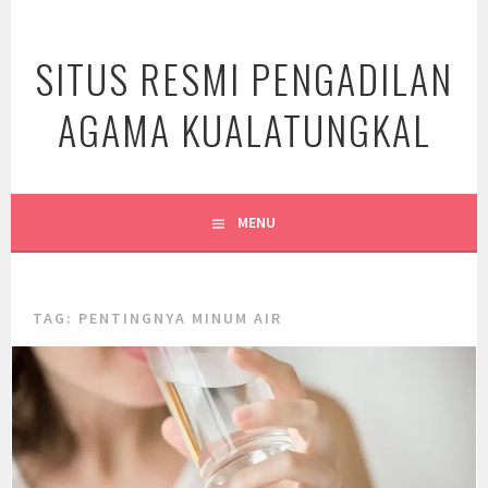
Skip
to
SITUS RESMI PENGADILAN
content
AGAMA KUALATUNGKAL
MENU
TAG:
PENTINGNYA MINUM AIR