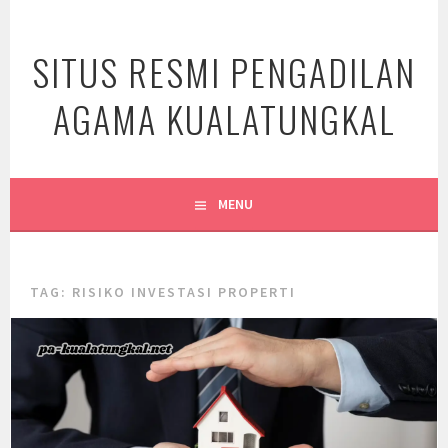
Skip
to
SITUS RESMI PENGADILAN
content
AGAMA KUALATUNGKAL
MENU
TAG:
RISIKO INVESTASI PROPERTI