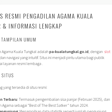
S RESMI PENGADILAN AGAMA KUALA
R & INFORMASI LENGKAP
& TAMPILAN UMUM
n Agama Kuala Tungkal adalah
pa‑kualatungkal.go.id
, dengan
slot
an navigasi yang intuitif. Situs ini menjadi pintu utama bagi publik
i layanan resmi lembaga .
 SITUS
g yang tersedia di situs resmi:
n Terbaru
: Termasuk pengembalian sisa panjar (Februari 2025), dan
 Agama sebagai “Best of The Best Satker” tahun 2024.
Pengunjung
: Menampilkan data statistik seperti jumlah pengunjung,