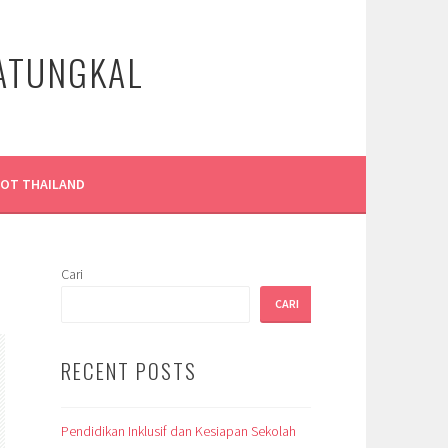
LATUNGKAL
LOT THAILAND
Cari
CARI
RECENT POSTS
Pendidikan Inklusif dan Kesiapan Sekolah