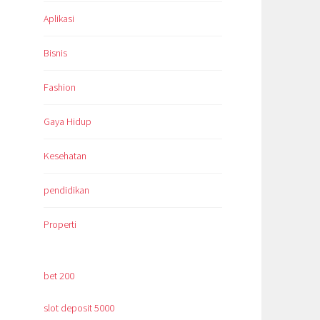
Aplikasi
Bisnis
Fashion
Gaya Hidup
Kesehatan
pendidikan
Properti
bet 200
slot deposit 5000