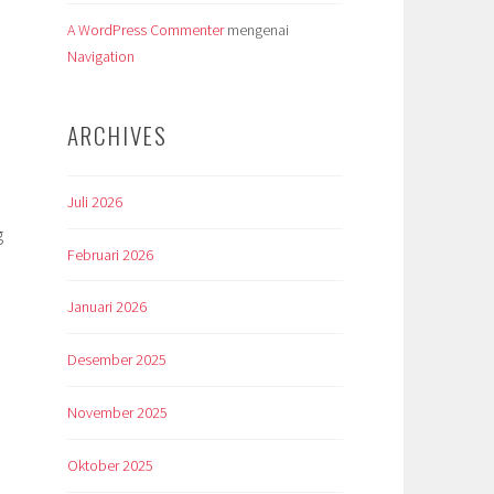
A WordPress Commenter
mengenai
Navigation
ARCHIVES
Juli 2026
g
Februari 2026
Januari 2026
Desember 2025
November 2025
Oktober 2025