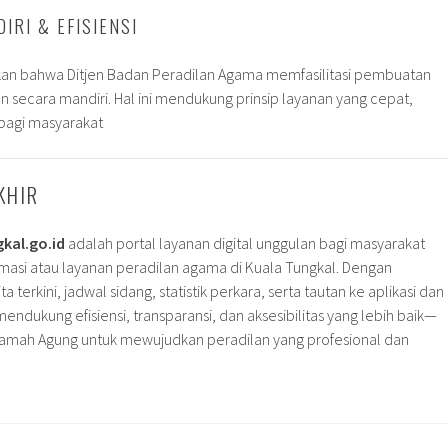
IRI & EFISIENSI
ikan bahwa Ditjen Badan Peradilan Agama memfasilitasi pembuatan
secara mandiri. Hal ini mendukung prinsip layanan yang cepat,
bagi masyarakat
KHIR
kal.go.id
adalah portal layanan digital unggulan bagi masyarakat
asi atau layanan peradilan agama di Kuala Tungkal. Dengan
a terkini, jadwal sidang, statistik perkara, serta tautan ke aplikasi dan
 mendukung efisiensi, transparansi, dan aksesibilitas yang lebih baik—
kamah Agung untuk mewujudkan peradilan yang profesional dan