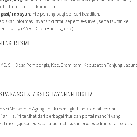
 total tampilan dan komentar
egasi/Tabayun
: Info penting bagi pencari keadilan.
diakan informasi layanan digital, seperti e‑survei, serta tautan ke
ndukung (MA RI, Ditjen Badilag, dsb.) .
ONTAK RESMI
ewi MS. SH, Desa Pembengis, Kec. Bram Itam, Kabupaten Tanjung Jabun
SPARANSI & AKSES LAYANAN DIGITAL
 visi Mahkamah Agung untuk meningkatkan kredibilitas dan
an. Hal ini terlihat dari berbagai fitur dan portal mandiri yang
 mengajukan gugatan atau melakukan proses administrasi secara